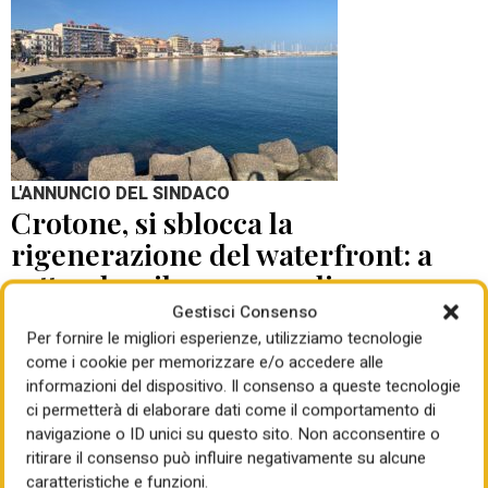
L'ANNUNCIO DEL SINDACO
Crotone, si sblocca la
rigenerazione del waterfront: a
settembre il concorso di
progettazione
Gestisci Consenso
Per fornire le migliori esperienze, utilizziamo tecnologie
come i cookie per memorizzare e/o accedere alle
di Mauro Giansante
05 Ago 2026
informazioni del dispositivo. Il consenso a queste tecnologie
ci permetterà di elaborare dati come il comportamento di
navigazione o ID unici su questo sito. Non acconsentire o
ritirare il consenso può influire negativamente su alcune
caratteristiche e funzioni.