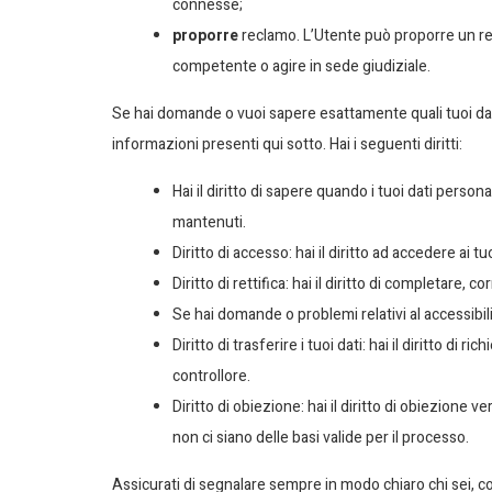
connesse;
proporre
reclamo. L’Utente può proporre un recl
competente o agire in sede giudiziale.
Se hai domande o vuoi sapere esattamente quali tuoi dati
informazioni presenti qui sotto. Hai i seguenti diritti:
Hai il diritto di sapere quando i tuoi dati pers
mantenuti.
Diritto di accesso: hai il diritto ad accedere ai 
Diritto di rettifica: hai il diritto di completare,
Se hai domande o problemi relativi al accessibili
Diritto di trasferire i tuoi dati: hai il diritto di ri
controllore.
Diritto di obiezione: hai il diritto di obiezione 
non ci siano delle basi valide per il processo.
Assicurati di segnalare sempre in modo chiaro chi sei, co