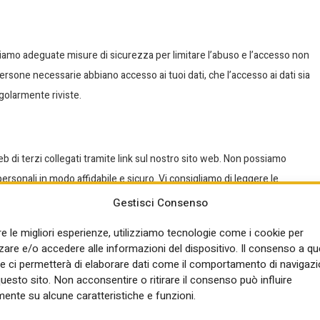
diamo adeguate misure di sicurezza per limitare l’abuso e l’accesso non
persone necessarie abbiano accesso ai tuoi dati, che l’accesso ai dati sia
golarmente riviste.
web di terzi collegati tramite link sul nostro sito web. Non possiamo
personali in modo affidabile e sicuro. Vi consigliamo di leggere le
zarli.
Gestisci Consenso
re le migliori esperienze, utilizziamo tecnologie come i cookie per
re e/o accedere alle informazioni del dispositivo. Il consenso a q
mento ai Dati trattati dal Titolare.
e ci permetterà di elaborare dati come il comportamento di navigazi
questo sito. Non acconsentire o ritirare il consenso può influire
ente su alcune caratteristiche e funzioni.