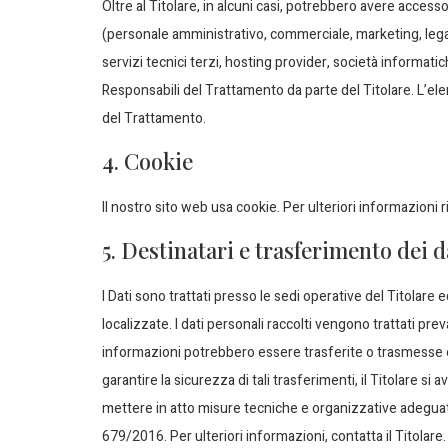
Oltre al Titolare, in alcuni casi, potrebbero avere accesso
(personale amministrativo, commerciale, marketing, legal
servizi tecnici terzi, hosting provider, società informa
Responsabili del Trattamento da parte del Titolare. L’el
del Trattamento.
4. Cookie
Il nostro sito web usa cookie. Per ulteriori informazioni r
5. Destinatari e trasferimento dei d
I Dati sono trattati presso le sedi operative del Titolare e
localizzate. I dati personali raccolti vengono trattati pr
informazioni potrebbero essere trasferite o trasmesse o ar
garantire la sicurezza di tali trasferimenti, il Titolare 
mettere in atto misure tecniche e organizzative adeguate
679/2016. Per ulteriori informazioni, contatta il Titolare.