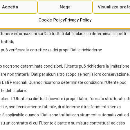
 può revocare il consenso al trattamento dei propri Dati Personali
Accetta
Nega
Visualizza pref
e può opporsi al trattamento dei propri Dati quando esso avviene su una
Cookie Policy
Privacy Policy
ttagli sul diritto di opposizione sono indicati nella sezione sottostante;
ottenere informazioni sui Dati trattati dal Titolare, su determinati aspetti
trattati;
 può verificare la correttezza dei propri Dati e richiederne
o ricorrono determinate condizioni, l’Utente può richiedere la limitazione
tolare non tratterà i Dati per alcun altro scopo se non la loro conservazione.
i Dati Personali. Quando ricorrono determinate condizioni, l’Utente può
te del Titolare;
titolare. L’Utente ha diritto di ricevere i propri Dati in formato strutturato, di
o e, ove tecnicamente fattibile, di ottenerne il trasferimento senza
e è applicabile quando i Dati sono trattati con strumenti automatizzati ed i
su un contratto di cui l’Utente è parte o su misure contrattuali ad esso