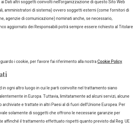
 ai Dati altri soggetti coinvolti nell’organizzazione di questo Sito Web
i, amministratori di sistema) ovvero soggetti esterni (come fornitori di
tiche, agenzie di comunicazione) nominati anche, se necessario,
enco aggiornato dei Responsabili potrà sempre essere richiesto al Titolare
iguardo i cookie, per favore fai riferimento alla nostra
Cookie Policy
.
ati
d in ogni altro luogo in cui le parti coinvolte nel trattamento siano
evalentemente in Europa. Tuttavia, limitatamente ad alcuni servizi, alcune
chiviate e trattate in altri Paesi al di fuori dell’Unione Europea. Per
si avvale solamente di soggetti che offrono le necessarie garanzie per
 affinché il trattamento effettuato rispetti quanto previsto dal Reg. UE