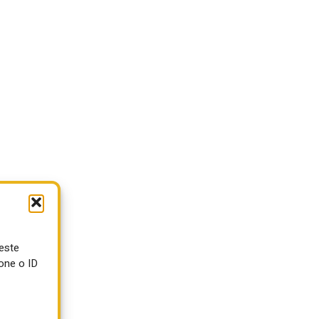
ueste
one o ID