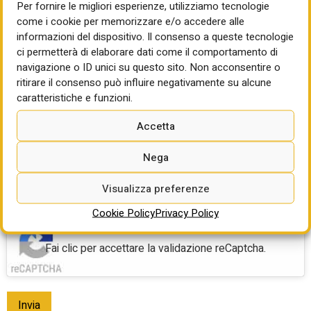
Per fornire le migliori esperienze, utilizziamo tecnologie
Stampa e comunicazione
come i cookie per memorizzare e/o accedere alle
Produttore di materiali
informazioni del dispositivo. Il consenso a queste tecnologie
Altro
ci permetterà di elaborare dati come il comportamento di
navigazione o ID unici su questo sito. Non acconsentire o
Newsletter
ritirare il consenso può influire negativamente su alcune
Iscrivimi alla newsletter per ricevere via email gli
caratteristiche e funzioni.
aggiornamenti sul sito
Marketing
Accetta
Autorizzo all’invio di comunicazioni informative e promozionali
su attività, servizi ed iniziative promosse da Cresme Europa
Nega
Media Srl
Privacy
(Obbligatorio)
Visualizza preferenze
Acconsento al trattamento dei miei dati e dichiaro di aver
preso visione della
Privacy Policy
(Obbligatorio)
Cookie Policy
Privacy Policy
CAPTCHA
Fai clic per accettare la validazione reCaptcha.
Invia