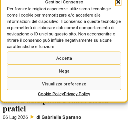
sull’impiego di personale volontario. Il tema si colloca
Gestisci Consenso
all’incrocio tra due sistemi che rispondono a logiche
Per fornire le migliori esperienze, utilizziamo tecnologie
profondamente diverse. Da una parte vi è il Terzo settore, nel
come i cookie per memorizzare e/o accedere alle
informazioni del dispositivo. Il consenso a queste tecnologie
quale il volontariato costituisce espressione di partecipazione
ci permetterà di elaborare dati come il comportamento di
solidaristica e l’attività viene svolta gratuitamente. Dall’altra
navigazione o ID unici su questo sito. Non acconsentire o
parte vi è il mercato dei contratti pubblici, che si fonda sul
ritirare il consenso può influire negativamente su alcune
confronto competitivo tra operatori e nel quale il costo della
caratteristiche e funzioni.
manodopera costituisce oggi una delle componenti
maggiormente presidiate dal D.Lgs. n. 36/2023.
Accetta
Nega
Cumulo alla rinfusa ascendente e
discendente prima e dopo il
Visualizza preferenze
Correttivo: il TAR chiarisce la
Cookie Policy
Privacy Policy
nuova disciplina e i suoi effetti
pratici
di Gabriella Sparano
06 Lug 2026