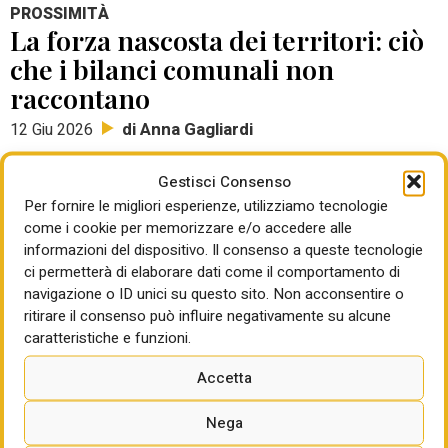
PROSSIMITÀ
La forza nascosta dei territori: ciò
che i bilanci comunali non
raccontano
di Anna Gagliardi
12 Giu 2026
Il recente censimento permanente delle istituzioni non profit
Gestisci Consenso
pubblicato dall’ISTAT per l’anno 2025 dati pubblicati i primi
Per fornire le migliori esperienze, utilizziamo tecnologie
giorni di giugno che offre una fotografia interessante del
come i cookie per memorizzare e/o accedere alle
nostro Paese. Le organizzazioni del Terzo Settore
informazioni del dispositivo. Il consenso a queste tecnologie
continuano a crescere e rappresentano oggi una componente
ci permetterà di elaborare dati come il comportamento di
strutturale della vita sociale italiana. Non si tratta soltanto di
navigazione o ID unici su questo sito. Non acconsentire o
numeri. Dietro le oltre 360 mila organizzazioni censite, i
ritirare il consenso può influire negativamente su alcune
lavoratori impiegati e i milioni di volontari coinvolti, emerge un
caratteristiche e funzioni.
dato particolarmente significativo: una parte rilevante di
queste realtà collabora stabilmente con gli enti locali e con le
Accetta
amministrazioni pubbliche.
Nega
Leggendo il rapporto, però, la riflessione più interessante non
riguarda la crescita del Terzo Settore, ma il ruolo che esso