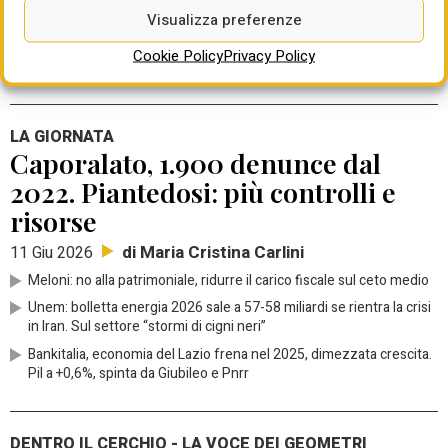
Visualizza preferenze
svolge quotidianamente nelle nostre comunità. La domanda
che dovremmo porci è semplice: come sarebbero oggi i
Cookie Policy
Privacy Policy
nostri Comuni senza il Terzo Settore?
LA GIORNATA
Caporalato, 1.900 denunce dal
2022. Piantedosi: più controlli e
risorse
di Maria Cristina Carlini
11 Giu 2026
Meloni: no alla patrimoniale, ridurre il carico fiscale sul ceto medio
Unem: bolletta energia 2026 sale a 57-58 miliardi se rientra la crisi
in Iran. Sul settore “stormi di cigni neri”
Bankitalia, economia del Lazio frena nel 2025, dimezzata crescita.
Pil a +0,6%, spinta da Giubileo e Pnrr
DENTRO IL CERCHIO - LA VOCE DEI GEOMETRI