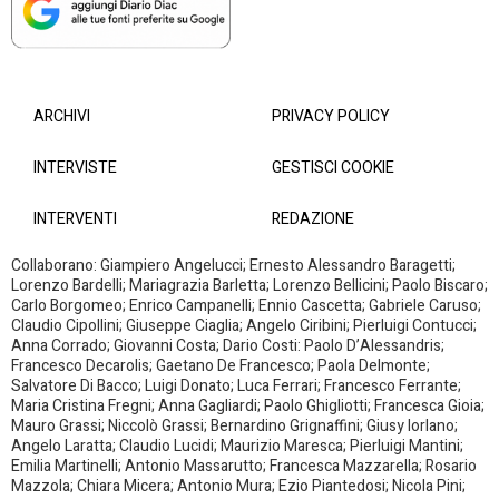
ARCHIVI
PRIVACY POLICY
INTERVISTE
GESTISCI COOKIE
INTERVENTI
REDAZIONE
Collaborano: Giampiero Angelucci; Ernesto Alessandro Baragetti;
Lorenzo Bardelli; Mariagrazia Barletta; Lorenzo Bellicini; Paolo Biscaro;
Carlo Borgomeo; Enrico Campanelli; Ennio Cascetta; Gabriele Caruso;
Claudio Cipollini; Giuseppe Ciaglia; Angelo Ciribini; Pierluigi Contucci;
Anna Corrado; Giovanni Costa; Dario Costi: Paolo D’Alessandris;
Francesco Decarolis; Gaetano De Francesco; Paola Delmonte;
Salvatore Di Bacco; Luigi Donato; Luca Ferrari; Francesco Ferrante;
Maria Cristina Fregni; Anna Gagliardi; Paolo Ghigliotti; Francesca Gioia;
Mauro Grassi; Niccolò Grassi; Bernardino Grignaffini; Giusy Iorlano;
Angelo Laratta; Claudio Lucidi; Maurizio Maresca; Pierluigi Mantini;
Emilia Martinelli; Antonio Massarutto; Francesca Mazzarella; Rosario
Mazzola; Chiara Micera; Antonio Mura; Ezio Piantedosi; Nicola Pini;