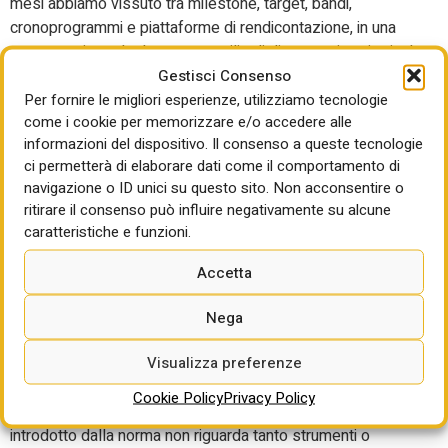
mesi abbiamo vissuto tra milestone, target, bandi,
cronoprogrammi e piattaforme di rendicontazione, in una
corsa continua che ha portato miliardi di euro nei territori e ha
costretto gli enti pubblici a cambiare passo come
Gestisci Consenso
probabilmente non era mai accaduto prima.
Ora, però, inizia la
Per fornire le migliori esperienze, utilizziamo tecnologie
come i cookie per memorizzare e/o accedere alle
parte più difficile.
informazioni del dispositivo. Il consenso a queste tecnologie
ci permetterà di elaborare dati come il comportamento di
UNI 11337-8: il BIM non basta più.
navigazione o ID unici su questo sito. Non acconsentire o
ritirare il consenso può influire negativamente su alcune
Dal modello al governo dei
caratteristiche e funzioni.
processi digitalizzati: impatti
organizzativi e di filiera
Accetta
di Marzia Folino
02 Lug 2026
Nega
La pubblicazione della UNI 11337-8 “Sistema di gestione dei
Visualizza preferenze
processi digitalizzati in una organizzazione operante nel
settore delle costruzioni e dell’immobiliare”, segna un
Cookie Policy
Privacy Policy
passaggio che va oltre l’evoluzione del BIM. Il cambiamento
introdotto dalla norma non riguarda tanto strumenti o