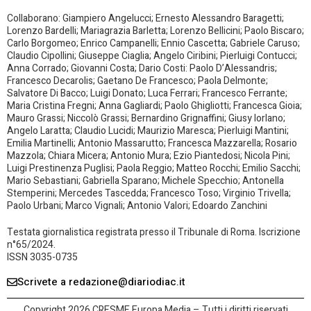
Collaborano: Giampiero Angelucci; Ernesto Alessandro Baragetti;
Lorenzo Bardelli; Mariagrazia Barletta; Lorenzo Bellicini; Paolo Biscaro;
Carlo Borgomeo; Enrico Campanelli; Ennio Cascetta; Gabriele Caruso;
Claudio Cipollini; Giuseppe Ciaglia; Angelo Ciribini; Pierluigi Contucci;
Anna Corrado; Giovanni Costa; Dario Costi: Paolo D’Alessandris;
Francesco Decarolis; Gaetano De Francesco; Paola Delmonte;
Salvatore Di Bacco; Luigi Donato; Luca Ferrari; Francesco Ferrante;
Maria Cristina Fregni; Anna Gagliardi; Paolo Ghigliotti; Francesca Gioia;
Mauro Grassi; Niccolò Grassi; Bernardino Grignaffini; Giusy Iorlano;
Angelo Laratta; Claudio Lucidi; Maurizio Maresca; Pierluigi Mantini;
Emilia Martinelli; Antonio Massarutto; Francesca Mazzarella; Rosario
Mazzola; Chiara Micera; Antonio Mura; Ezio Piantedosi; Nicola Pini;
Luigi Prestinenza Puglisi; Paola Reggio; Matteo Rocchi; Emilio Sacchi;
Mario Sebastiani; Gabriella Sparano; Michele Specchio; Antonella
Stemperini; Mercedes Tascedda; Francesco Toso; Virginio Trivella;
Paolo Urbani; Marco Vignali; Antonio Valori; Edoardo Zanchini
Testata giornalistica registrata presso il Tribunale di Roma. Iscrizione
n°65/2024.
ISSN 3035-0735
Scrivete a redazione@diariodiac.it
Copyright 2026 CRESME Europa Media – Tutti i diritti riservati