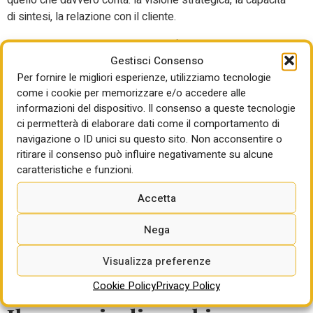
quello che davvero conta: la visione strategica, la capacità
di sintesi, la relazione con il cliente.
La responsabilità del
Gestisci Consenso
sapere
Per fornire le migliori esperienze, utilizziamo tecnologie
come i cookie per memorizzare e/o accedere alle
Ogni geometra che si forma non lo fa solo per sé stesso.
informazioni del dispositivo. Il consenso a queste tecnologie
ci permetterà di elaborare dati come il comportamento di
Lo fa per la sicurezza delle nostre case, per la qualità
navigazione o ID unici su questo sito. Non acconsentire o
delle nostre città, per il futuro dei nostri figli. Quando un
ritirare il consenso può influire negativamente su alcune
professionista studia le nuove normative antisismiche o
caratteristiche e funzioni.
approfondisce le tecniche di efficienza energetica, sta
compiendo un atto di responsabilità civile.
Accetta
Non è retorica. È la verità nuda e cruda: la qualità
Nega
dell’ambiente costruito dipende dalla preparazione di chi lo
progetta. Ogni errore, ogni approssimazione, ogni
Visualizza preferenze
competenza mancante si traduce in rischi concreti per la
collettività.
Cookie Policy
Privacy Policy