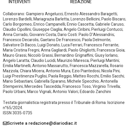
INTERVENTI
REDAZIONE
Collaborano: Giampiero Angelucci; Ernesto Alessandro Baragetti;
Lorenzo Bardelli; Mariagrazia Barletta; Lorenzo Bellicini; Paolo Biscaro;
Carlo Borgomeo; Enrico Campanelli; Ennio Cascetta; Gabriele Caruso;
Claudio Cipollini; Giuseppe Ciaglia; Angelo Ciribini; Pierluigi Contucci;
Anna Corrado; Giovanni Costa; Dario Costi: Paolo D’Alessandris;
Francesco Decarolis; Gaetano De Francesco; Paola Delmonte;
Salvatore Di Bacco; Luigi Donato; Luca Ferrari; Francesco Ferrante;
Maria Cristina Fregni; Anna Gagliardi; Paolo Ghigliotti; Francesca Gioia;
Mauro Grassi; Niccolò Grassi; Bernardino Grignaffini; Giusy Iorlano;
Angelo Laratta; Claudio Lucidi; Maurizio Maresca; Pierluigi Mantini;
Emilia Martinelli; Antonio Massarutto; Francesca Mazzarella; Rosario
Mazzola; Chiara Micera; Antonio Mura; Ezio Piantedosi; Nicola Pini;
Luigi Prestinenza Puglisi; Paola Reggio; Matteo Rocchi; Emilio Sacchi;
Mario Sebastiani; Gabriella Sparano; Michele Specchio; Antonella
Stemperini; Mercedes Tascedda; Francesco Toso; Virginio Trivella;
Paolo Urbani; Marco Vignali; Antonio Valori; Edoardo Zanchini
Testata giornalistica registrata presso il Tribunale di Roma. Iscrizione
n°65/2024.
ISSN 3035-0735
Scrivete a redazione@diariodiac.it