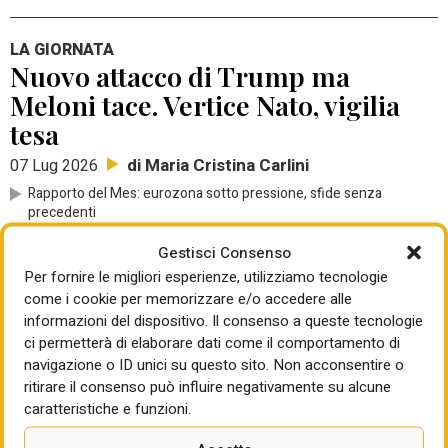
LA GIORNATA
Nuovo attacco di Trump ma
Meloni tace. Vertice Nato, vigilia
tesa
di Maria Cristina Carlini
07 Lug 2026
Rapporto del Mes: eurozona sotto pressione, sfide senza
precedenti
Pnrr, Mit: raggiunto e superato target per le infrastrutture idriche
Gestisci Consenso
Eni Storage Systems avvia il cantiere della fabbrica per la
Per fornire le migliori esperienze, utilizziamo tecnologie
produzione di batterie stazionarie a Brindisi
come i cookie per memorizzare e/o accedere alle
informazioni del dispositivo. Il consenso a queste tecnologie
ci permetterà di elaborare dati come il comportamento di
VERSO LA PRIVATIZZAZIONE
navigazione o ID unici su questo sito. Non acconsentire o
Gesap ed Enac firmano il contratto
ritirare il consenso può influire negativamente su alcune
di programma, investimenti per
caratteristiche e funzioni.
68 mln nell’aeroporto di Palermo.