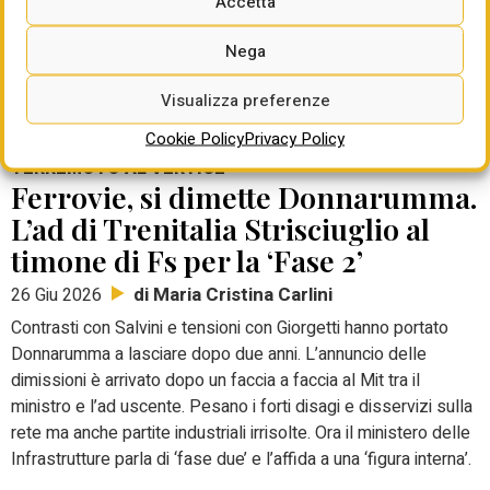
Accetta
Battisti: stabilità necessaria per
crescere e competere
Nega
di Maria Cristina Carlini
02 Lug 2026
Visualizza preferenze
Cookie Policy
Privacy Policy
TERREMOTO AL VERTICE
Ferrovie, si dimette Donnarumma.
L’ad di Trenitalia Strisciuglio al
timone di Fs per la ‘Fase 2’
di Maria Cristina Carlini
26 Giu 2026
Contrasti con Salvini e tensioni con Giorgetti hanno portato
Donnarumma a lasciare dopo due anni. L’annuncio delle
dimissioni è arrivato dopo un faccia a faccia al Mit tra il
ministro e l’ad uscente. Pesano i forti disagi e disservizi sulla
rete ma anche partite industriali irrisolte. Ora il ministero delle
Infrastrutture parla di ‘fase due’ e l’affida a una ‘figura interna’.