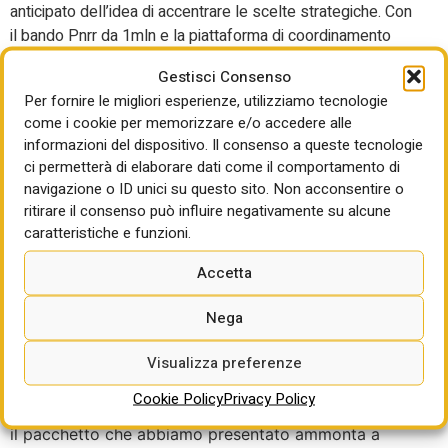
anticipato dell’idea di accentrare le scelte strategiche. Con
il bando Pnrr da 1mln e la piattaforma di coordinamento
nazionale abbiamo una dimostrazione concreta. Ogni porto
Gestisci Consenso
ha le sue necessità ma è fondamentale un coordinamento
Per fornire le migliori esperienze, utilizziamo tecnologie
centrale per la gestione delle risorse, la raccolta delle
come i cookie per memorizzare e/o accedere alle
richieste. Si tratta di un passo positivo perché si è lavorato
informazioni del dispositivo. Il consenso a queste tecnologie
bene, creando un approccio culturale metodologico che ha
ci permetterà di elaborare dati come il comportamento di
dato ottimi risultati”.
navigazione o ID unici su questo sito. Non acconsentire o
ritirare il consenso può influire negativamente su alcune
La transizione verde di un
caratteristiche e funzioni.
porto
Accetta
C’è poi, ancora, un fronte green di evoluzione dei
Nega
porti.
sostenibilità: “in ambito Pnrr stiamo portando
avanti una serie di progetti del pacchetto Green
Visualizza preferenze
ports finanziato con fondi Mase”. Per l’AdSP di La
Cookie Policy
Privacy Policy
Spezia il finanziamento associato è di 22 milioni “ma
il pacchetto che abbiamo presentato ammonta a