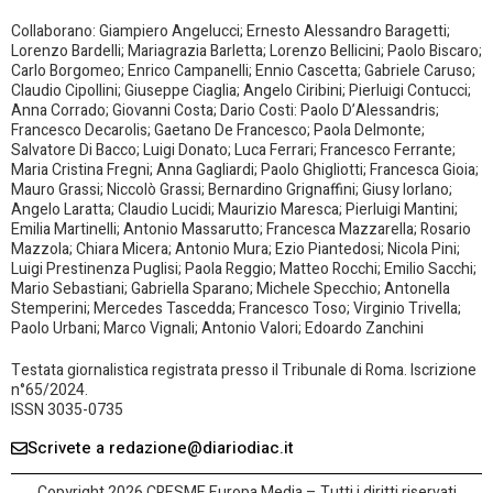
Collaborano: Giampiero Angelucci; Ernesto Alessandro Baragetti;
Lorenzo Bardelli; Mariagrazia Barletta; Lorenzo Bellicini; Paolo Biscaro;
Carlo Borgomeo; Enrico Campanelli; Ennio Cascetta; Gabriele Caruso;
Claudio Cipollini; Giuseppe Ciaglia; Angelo Ciribini; Pierluigi Contucci;
Anna Corrado; Giovanni Costa; Dario Costi: Paolo D’Alessandris;
Francesco Decarolis; Gaetano De Francesco; Paola Delmonte;
Salvatore Di Bacco; Luigi Donato; Luca Ferrari; Francesco Ferrante;
Maria Cristina Fregni; Anna Gagliardi; Paolo Ghigliotti; Francesca Gioia;
Mauro Grassi; Niccolò Grassi; Bernardino Grignaffini; Giusy Iorlano;
Angelo Laratta; Claudio Lucidi; Maurizio Maresca; Pierluigi Mantini;
Emilia Martinelli; Antonio Massarutto; Francesca Mazzarella; Rosario
Mazzola; Chiara Micera; Antonio Mura; Ezio Piantedosi; Nicola Pini;
Luigi Prestinenza Puglisi; Paola Reggio; Matteo Rocchi; Emilio Sacchi;
Mario Sebastiani; Gabriella Sparano; Michele Specchio; Antonella
Stemperini; Mercedes Tascedda; Francesco Toso; Virginio Trivella;
Paolo Urbani; Marco Vignali; Antonio Valori; Edoardo Zanchini
Testata giornalistica registrata presso il Tribunale di Roma. Iscrizione
n°65/2024.
ISSN 3035-0735
Scrivete a redazione@diariodiac.it
Copyright 2026 CRESME Europa Media – Tutti i diritti riservati