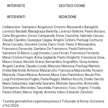
INTERVISTE
GESTISCI COOKIE
INTERVENTI
REDAZIONE
Collaborano: Giampiero Angelucci; Ernesto Alessandro Baragetti;
Lorenzo Bardelli; Mariagrazia Barletta; Lorenzo Bellicini; Paolo Biscaro;
Carlo Borgomeo; Enrico Campanelli; Ennio Cascetta; Gabriele Caruso;
Claudio Cipollini; Giuseppe Ciaglia; Angelo Ciribini; Pierluigi Contucci;
Anna Corrado; Giovanni Costa; Dario Costi: Paolo D’Alessandris;
Francesco Decarolis; Gaetano De Francesco; Paola Delmonte;
Salvatore Di Bacco; Luigi Donato; Luca Ferrari; Francesco Ferrante;
Maria Cristina Fregni; Anna Gagliardi; Paolo Ghigliotti; Francesca Gioia;
Mauro Grassi; Niccolò Grassi; Bernardino Grignaffini; Giusy Iorlano;
Angelo Laratta; Claudio Lucidi; Maurizio Maresca; Pierluigi Mantini;
Emilia Martinelli; Antonio Massarutto; Francesca Mazzarella; Rosario
Mazzola; Chiara Micera; Antonio Mura; Ezio Piantedosi; Nicola Pini;
Luigi Prestinenza Puglisi; Paola Reggio; Matteo Rocchi; Emilio Sacchi;
Mario Sebastiani; Gabriella Sparano; Michele Specchio; Antonella
Stemperini; Mercedes Tascedda; Francesco Toso; Virginio Trivella;
Paolo Urbani; Marco Vignali; Antonio Valori; Edoardo Zanchini
Testata giornalistica registrata presso il Tribunale di Roma. Iscrizione
n°65/2024.