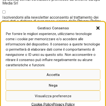
Media Srl
Consenso
Iscrivendomi alla newsletter acconsento al trattamento dei
newsletter
miei dati e dichiaro di aver preso visione della
Privacy Policy
(Obbligatorio)
(Obbligatorio)
Gestisci Consenso
CAPTCHA
Per fornire le migliori esperienze, utilizziamo tecnologie
come i cookie per memorizzare e/o accedere alle
Fai clic per accettare la validazione reCaptcha.
informazioni del dispositivo. Il consenso a queste tecnologie
ci permetterà di elaborare dati come il comportamento di
navigazione o ID unici su questo sito. Non acconsentire o
ritirare il consenso può influire negativamente su alcune
caratteristiche e funzioni.
Accetta
Nega
Newsletter DIAC
/ Ricevi in email gli aggiornamenti
Visualizza preferenze
sulle ultime novità e sui temi più importanti.
Cookie Policy
Privacy Policy