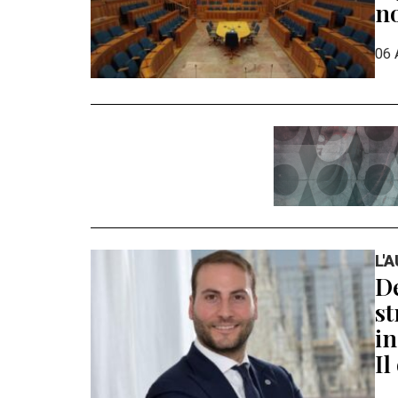
n
06 
L'
De
st
in
Il