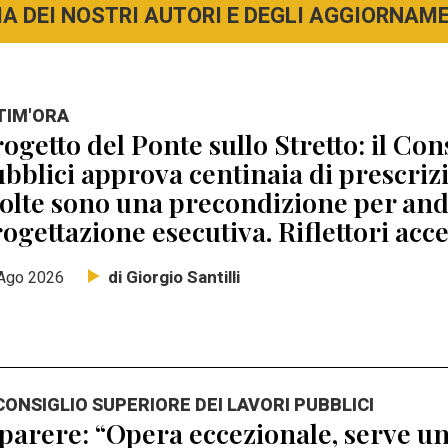
A DEI NOSTRI AUTORI E DEGLI AGGIORNAMEN
TIM'ORA
ogetto del Ponte sullo Stretto: il Con
bblici approva centinaia di prescri
lte sono una precondizione per anda
ogettazione esecutiva. Riflettori acc
di Giorgio Santilli
Ago 2026
 CONSIGLIO SUPERIORE DEI LAVORI PUBBLICI
 parere: “Opera eccezionale, serve un