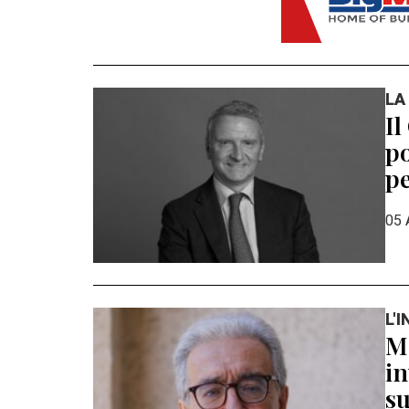
LA
Il
po
pe
05 
L'
Ma
in
su