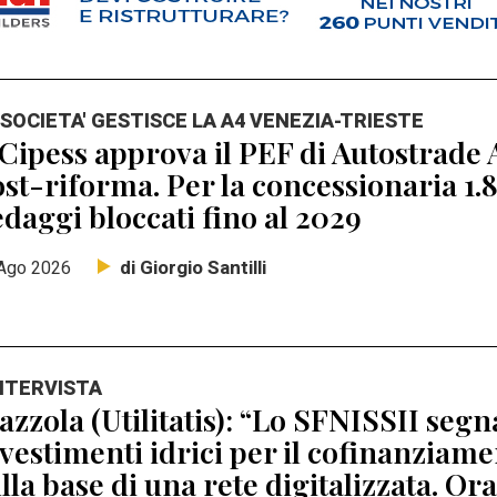
 SOCIETA' GESTISCE LA A4 VENEZIA-TRIESTE
 Cipess approva il PEF di Autostrade A
st-riforma. Per la concessionaria 1.8
daggi bloccati fino al 2029
di Giorgio Santilli
Ago 2026
INTERVISTA
zzola (Utilitatis): “Lo SFNISSII segna
vestimenti idrici per il cofinanziamen
lla base di una rete digitalizzata. Ora