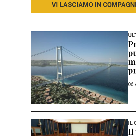
VI LASCIAMO IN COMPAGNI
UL
Pr
pu
mo
pr
06 
IL
Il