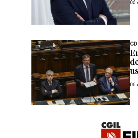
06 
CD
En
de
us
06 