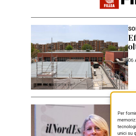
SO
Ef
ol
06 
CO
Per forni
Pa
memorizza
ga
tecnologi
unici su 