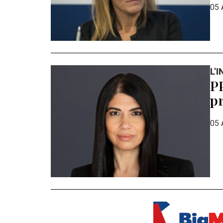
05 
L'
PP
pr
05 