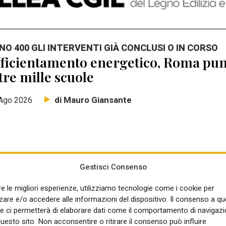
NO 400 GLI INTERVENTI GIÀ CONCLUSI O IN CORSO
ficientamento energetico, Roma punt
tre mille scuole
di Mauro Giansante
Ago 2026
Gestisci Consenso
NSIGLIO DEI MINISTRI
re le migliori esperienze, utilizziamo tecnologie come i cookie per
rte il programma di ADD Italy Living
re e/o accedere alle informazioni del dispositivo. Il consenso a q
mba del Piano casa: Elisabetta Pell
e ci permetterà di elaborare dati come il comportamento di navigazi
questo sito. Non acconsentire o ritirare il consenso può influire