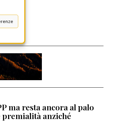
erenze
PP ma resta ancora al palo
e premialità anziché