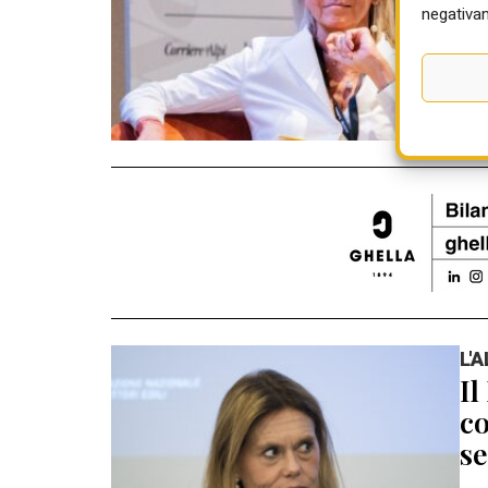
05 
negativam
L'
Il
co
se