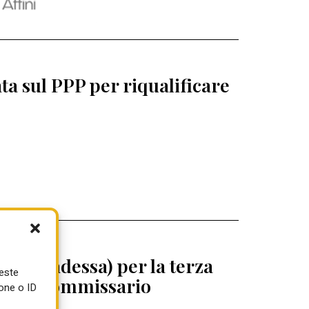
a sul PPP per riqualificare
 (Abbadessa) per la terza
ueste
egrini commissario
one o ID