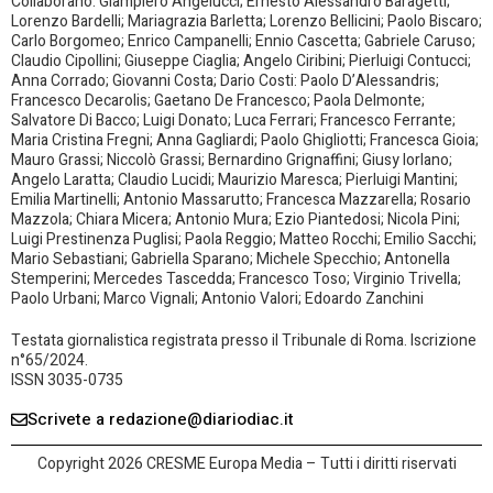
Collaborano: Giampiero Angelucci; Ernesto Alessandro Baragetti;
Lorenzo Bardelli; Mariagrazia Barletta; Lorenzo Bellicini; Paolo Biscaro;
Carlo Borgomeo; Enrico Campanelli; Ennio Cascetta; Gabriele Caruso;
Claudio Cipollini; Giuseppe Ciaglia; Angelo Ciribini; Pierluigi Contucci;
Anna Corrado; Giovanni Costa; Dario Costi: Paolo D’Alessandris;
Francesco Decarolis; Gaetano De Francesco; Paola Delmonte;
Salvatore Di Bacco; Luigi Donato; Luca Ferrari; Francesco Ferrante;
Maria Cristina Fregni; Anna Gagliardi; Paolo Ghigliotti; Francesca Gioia;
Mauro Grassi; Niccolò Grassi; Bernardino Grignaffini; Giusy Iorlano;
Angelo Laratta; Claudio Lucidi; Maurizio Maresca; Pierluigi Mantini;
Emilia Martinelli; Antonio Massarutto; Francesca Mazzarella; Rosario
Mazzola; Chiara Micera; Antonio Mura; Ezio Piantedosi; Nicola Pini;
Luigi Prestinenza Puglisi; Paola Reggio; Matteo Rocchi; Emilio Sacchi;
Mario Sebastiani; Gabriella Sparano; Michele Specchio; Antonella
Stemperini; Mercedes Tascedda; Francesco Toso; Virginio Trivella;
Paolo Urbani; Marco Vignali; Antonio Valori; Edoardo Zanchini
Testata giornalistica registrata presso il Tribunale di Roma. Iscrizione
n°65/2024.
ISSN 3035-0735
Scrivete a redazione@diariodiac.it
Copyright 2026 CRESME Europa Media – Tutti i diritti riservati