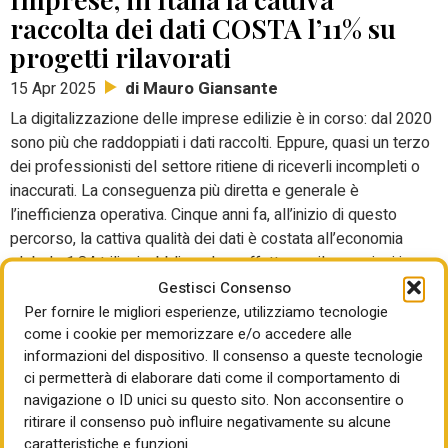
raccolta dei dati COSTA l’11% su
progetti rilavorati
di Mauro Giansante
15 Apr 2025
La digitalizzazione delle imprese edilizie è in corso: dal 2020
sono più che raddoppiati i dati raccolti. Eppure, quasi un terzo
dei professionisti del settore ritiene di riceverli incompleti o
inaccurati. La conseguenza più diretta e generale è
l’inefficienza operativa. Cinque anni fa, all’inizio di questo
percorso, la cattiva qualità dei dati è costata all’economia
globale 1,84 trilioni, obbligando a effettuare rilavorazioni in
cantiere per un costo complessivo di quasi 90 miliardi.
Gestisci Consenso
Per fornire le migliori esperienze, utilizziamo tecnologie
come i cookie per memorizzare e/o accedere alle
FNC SISMA CENTRO ITALIA
informazioni del dispositivo. Il consenso a queste tecnologie
Partenariato pubblico-privato,
ci permetterà di elaborare dati come il comportamento di
navigazione o ID unici su questo sito. Non acconsentire o
CER: prezzi al Kw fino a 3mila
ritirare il consenso può influire negativamente su alcune
euro
caratteristiche e funzioni.