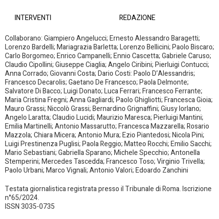
INTERVENTI
REDAZIONE
Collaborano: Giampiero Angelucci; Ernesto Alessandro Baragetti;
Lorenzo Bardelli; Mariagrazia Barletta; Lorenzo Bellicini; Paolo Biscaro;
Carlo Borgomeo; Enrico Campanelli; Ennio Cascetta; Gabriele Caruso;
Claudio Cipollini; Giuseppe Ciaglia; Angelo Ciribini; Pierluigi Contucci;
Anna Corrado; Giovanni Costa; Dario Costi: Paolo D’Alessandris;
Francesco Decarolis; Gaetano De Francesco; Paola Delmonte;
Salvatore Di Bacco; Luigi Donato; Luca Ferrari; Francesco Ferrante;
Maria Cristina Fregni; Anna Gagliardi; Paolo Ghigliotti; Francesca Gioia;
Mauro Grassi; Niccolò Grassi; Bernardino Grignaffini; Giusy Iorlano;
Angelo Laratta; Claudio Lucidi; Maurizio Maresca; Pierluigi Mantini;
Emilia Martinelli; Antonio Massarutto; Francesca Mazzarella; Rosario
Mazzola; Chiara Micera; Antonio Mura; Ezio Piantedosi; Nicola Pini;
Luigi Prestinenza Puglisi; Paola Reggio; Matteo Rocchi; Emilio Sacchi;
Mario Sebastiani; Gabriella Sparano; Michele Specchio; Antonella
Stemperini; Mercedes Tascedda; Francesco Toso; Virginio Trivella;
Paolo Urbani; Marco Vignali; Antonio Valori; Edoardo Zanchini
Testata giornalistica registrata presso il Tribunale di Roma. Iscrizione
n°65/2024.
ISSN 3035-0735