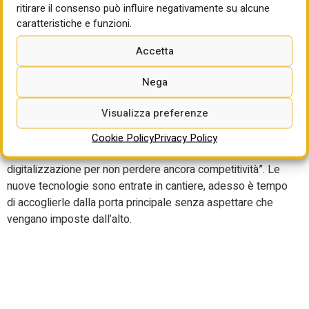
ritirare il consenso può influire negativamente su alcune
extracosti, nonché la perdita delle informazioni, a far
caratteristiche e funzioni.
accelerare questa svolta digitale. Secondo Pwc,
comunque, già quest’anno il 77% delle aziende
Accetta
aumenteranno il budget per la sicurezza informatica.
Nega
Secondo Fabio Arancio, Regional Manager Italy di
PlanRadar, “ogni giorno in cui continuiamo a utilizzare
Visualizza preferenze
whatsapp, excel o le mail per scambiarci le foto di cantiere
è un giorno perso. E non con un rapporto uno a uno. Il
Cookie Policy
Privacy Policy
ritardo sta diventando logaritmico: dobbiamo accelerare la
digitalizzazione per non perdere ancora competitività”. Le
nuove tecnologie sono entrate in cantiere, adesso è tempo
di accoglierle dalla porta principale senza aspettare che
vengano imposte dall’alto.