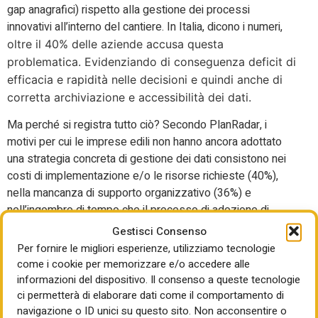
gap anagrafici) rispetto alla gestione dei processi
innovativi all’interno del cantiere. In Italia, dicono i numeri,
oltre il 40% delle aziende accusa questa
problematica. Evidenziando di conseguenza deficit di
efficacia e rapidità nelle decisioni e quindi anche di
corretta archiviazione e accessibilità dei dati.
Ma perché si registra tutto ciò? Secondo PlanRadar, i
motivi per cui le imprese edili non hanno ancora adottato
una strategia concreta di gestione dei dati consistono nei
costi di implementazione e/o le risorse richieste (40%),
nella mancanza di supporto organizzativo (36%) e
nell’ingombro di tempo che il processo di adozione di
soluzioni digitali richiederebbe (36%). Insomma, la filiera è
Gestisci Consenso
ancora restia a riconoscere quanto la corretta gestione dei
Per fornire le migliori esperienze, utilizziamo tecnologie
dati e delle informazioni incida sulla realizzazione dei
come i cookie per memorizzare e/o accedere alle
progetti edilizi. Eppure, i risparmi calcolati sono pari a sette
informazioni del dispositivo. Il consenso a queste tecnologie
ci permetterà di elaborare dati come il comportamento di
ore a settimana. Dunque, basterebbe questo come
navigazione o ID unici su questo sito. Non acconsentire o
incentivo o anche quello di evitare costi maggiorati ed