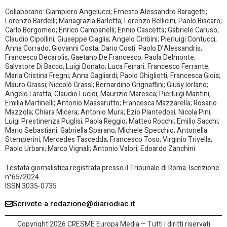
Collaborano: Giampiero Angelucci; Ernesto Alessandro Baragetti;
Lorenzo Bardelli; Mariagrazia Barletta; Lorenzo Bellicini; Paolo Biscaro;
Carlo Borgomeo; Enrico Campanelli; Ennio Cascetta; Gabriele Caruso;
Claudio Cipollini; Giuseppe Ciaglia; Angelo Ciribini; Pierluigi Contucci;
Anna Corrado; Giovanni Costa; Dario Costi: Paolo D’Alessandris;
Francesco Decarolis; Gaetano De Francesco; Paola Delmonte;
Salvatore Di Bacco; Luigi Donato; Luca Ferrari; Francesco Ferrante;
Maria Cristina Fregni; Anna Gagliardi; Paolo Ghigliotti; Francesca Gioia;
Mauro Grassi; Niccolò Grassi; Bernardino Grignaffini; Giusy Iorlano;
Angelo Laratta; Claudio Lucidi; Maurizio Maresca; Pierluigi Mantini;
Emilia Martinelli; Antonio Massarutto; Francesca Mazzarella; Rosario
Mazzola; Chiara Micera; Antonio Mura; Ezio Piantedosi; Nicola Pini;
Luigi Prestinenza Puglisi; Paola Reggio; Matteo Rocchi; Emilio Sacchi;
Mario Sebastiani; Gabriella Sparano; Michele Specchio; Antonella
Stemperini; Mercedes Tascedda; Francesco Toso; Virginio Trivella;
Paolo Urbani; Marco Vignali; Antonio Valori; Edoardo Zanchini
Testata giornalistica registrata presso il Tribunale di Roma. Iscrizione
n°65/2024.
ISSN 3035-0735
Scrivete a redazione@diariodiac.it
Copyright 2026 CRESME Europa Media – Tutti i diritti riservati