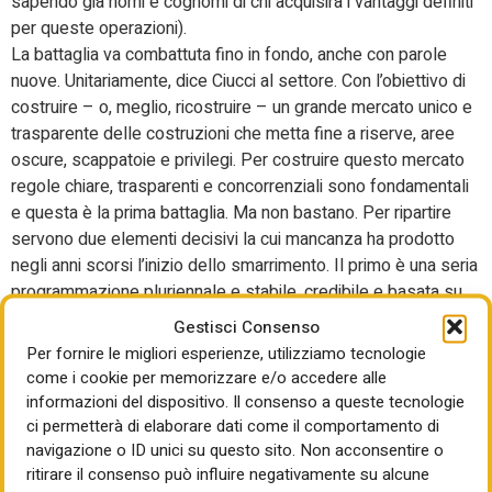
sapendo già nomi e cognomi di chi acquisirà i vantaggi definiti
per queste operazioni).
La battaglia va combattuta fino in fondo, anche con parole
nuove. Unitariamente, dice Ciucci al settore. Con l’obiettivo di
costruire – o, meglio, ricostruire – un grande mercato unico e
trasparente delle costruzioni che metta fine a riserve, aree
oscure, scappatoie e privilegi. Per costruire questo mercato
regole chiare, trasparenti e concorrenziali sono fondamentali
e questa è la prima battaglia. Ma non bastano. Per ripartire
servono due elementi decisivi la cui mancanza ha prodotto
negli anni scorsi l’inizio dello smarrimento. Il primo è una seria
programmazione pluriennale e stabile, credibile e basata su
risorse certe. Una certa consapevolezza che sono gli
Gestisci Consenso
investimenti – e in particolare gli investimenti in costruzioni –
Per fornire le migliori esperienze, utilizziamo tecnologie
a trainare il Pil in Italia dovrebbe aiutare a mettere in cantiere
come i cookie per memorizzare e/o accedere alle
una seria riforma della pianificazione e della programmazione.
informazioni del dispositivo. Il consenso a queste tecnologie
Il secondo elemento decisivo riguarda meccanismi che
ci permetterà di elaborare dati come il comportamento di
consentano di riconoscere marginalità adeguate e prospettive
navigazione o ID unici su questo sito. Non acconsentire o
ritirare il consenso può influire negativamente su alcune
di crescita dimensionale alle imprese che investono in qualità,