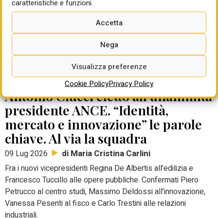
caratteristiche e funzioni.
sicurezza, organizzazione, competenze e legalità. A questi
due elementi Ciucci ha fatto riferimento parlando ai colleghi,
Accetta
sapendo che comincia una battaglia non solo normativa, ma
culturale. In cui deve vincere il migliore, verrebbe da dire; a
Nega
condizione che la partita, almeno, cominci.
Visualizza preferenze
ASSOCIAZIONE NAZIONALE COSTRUTTORI EDILI
Cookie Policy
Privacy Policy
Antonio Ciucci eletto all’unanimità
presidente ANCE. “Identità,
mercato e innovazione” le parole
chiave. Al via la squadra
di Maria Cristina Carlini
09 Lug 2026
Fra i nuovi vicepresidenti Regina De Albertis all’edilizia e
Francesco Tuccillo alle opere pubbliche. Confermati Piero
Petrucco al centro studi, Massimo Deldossi all’innovazione,
Vanessa Pesenti al fisco e Carlo Trestini alle relazioni
industriali.