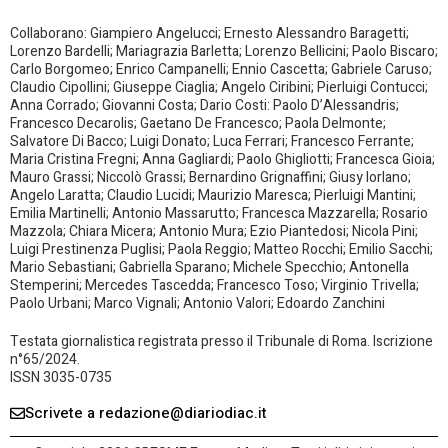
Collaborano: Giampiero Angelucci; Ernesto Alessandro Baragetti;
Lorenzo Bardelli; Mariagrazia Barletta; Lorenzo Bellicini; Paolo Biscaro;
Carlo Borgomeo; Enrico Campanelli; Ennio Cascetta; Gabriele Caruso;
Claudio Cipollini; Giuseppe Ciaglia; Angelo Ciribini; Pierluigi Contucci;
Anna Corrado; Giovanni Costa; Dario Costi: Paolo D’Alessandris;
Francesco Decarolis; Gaetano De Francesco; Paola Delmonte;
Salvatore Di Bacco; Luigi Donato; Luca Ferrari; Francesco Ferrante;
Maria Cristina Fregni; Anna Gagliardi; Paolo Ghigliotti; Francesca Gioia;
Mauro Grassi; Niccolò Grassi; Bernardino Grignaffini; Giusy Iorlano;
Angelo Laratta; Claudio Lucidi; Maurizio Maresca; Pierluigi Mantini;
Emilia Martinelli; Antonio Massarutto; Francesca Mazzarella; Rosario
Mazzola; Chiara Micera; Antonio Mura; Ezio Piantedosi; Nicola Pini;
Luigi Prestinenza Puglisi; Paola Reggio; Matteo Rocchi; Emilio Sacchi;
Mario Sebastiani; Gabriella Sparano; Michele Specchio; Antonella
Stemperini; Mercedes Tascedda; Francesco Toso; Virginio Trivella;
Paolo Urbani; Marco Vignali; Antonio Valori; Edoardo Zanchini
Testata giornalistica registrata presso il Tribunale di Roma. Iscrizione
n°65/2024.
ISSN 3035-0735
Scrivete a redazione@diariodiac.it