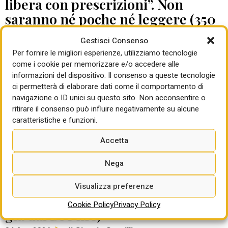
libera con prescrizioni”. Non
saranno né poche né leggere (350
pagine), progetto da adeguare
Gestisci Consenso
di Giorgio Santilli
04 Ago 2026
Per fornire le migliori esperienze, utilizziamo tecnologie
come i cookie per memorizzare e/o accedere alle
informazioni del dispositivo. Il consenso a queste tecnologie
LA DELIBERA FIRMATA DALL'AD BERNARDO
ci permetterà di elaborare dati come il comportamento di
navigazione o ID unici su questo sito. Non acconsentire o
MATTARELLA
Investimenti idrici, la graduatoria
ritirare il consenso può influire negativamente su alcune
caratteristiche e funzioni.
di Invitalia per lo SFNIISSI: le
prime 39 opere ammesse al
Accetta
miliardo di finanziamento del
Nega
post-Pnrr, altre 53 ammissibili ma
in lista di attesa delle risorse
Visualizza preferenze
successive (576 milioni arrivano
Cookie Policy
Privacy Policy
già dal Dl Pnrr)