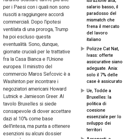
istruzione alta,
per i Paesi con i quali non sono
salario basso, il
paradosso del
riusciti a raggiungere accordi
mismatch che
commerciali. Dopo l’ipotesi
frena il mercato
ventilata di una proroga, Trump
del lavoro
ha poi escluso questa
italiano
eventualità. Sono, dunque,
Polizze Cat Nat,
giornate cruciali per le trattative
Ivass: offerte
fra la Casa Bianca e l’Unione
assicurative siano
europea. Il ministro del
adeguate. Ania:
commercio Maros Sefcovic è a
solo il 7% delle
Washinton per incontrare i
case è assicurato
negoziatori americani Howard
Ue, Todde a
Lutnick e Jamieson Greer. Al
Bruxelles: la
tavolo Bruxelles si siede
politica di
coesione
consapevole di dover accettare
essenziale per lo
dazi al 10% come base
sviluppo dei
dell’intesa, ma punta a ottenere
territori
esenzioni su alcuni dossier