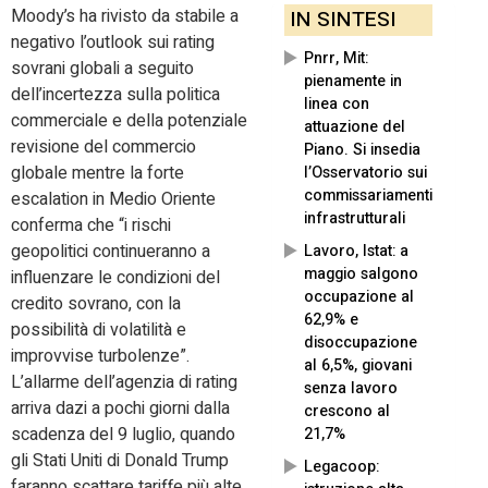
Moody’s ha rivisto da stabile a
IN SINTESI
negativo l’outlook sui rating
Pnrr, Mit:
sovrani globali a seguito
pienamente in
dell’incertezza sulla politica
linea con
commerciale e della potenziale
attuazione del
revisione del commercio
Piano. Si insedia
globale mentre la forte
l’Osservatorio sui
commissariamenti
escalation in Medio Oriente
infrastrutturali
conferma che “i rischi
geopolitici continueranno a
Lavoro, Istat: a
maggio salgono
influenzare le condizioni del
occupazione al
credito sovrano, con la
62,9% e
possibilità di volatilità e
disoccupazione
improvvise turbolenze”.
al 6,5%, giovani
L’allarme dell’agenzia di rating
senza lavoro
arriva dazi a pochi giorni dalla
crescono al
scadenza del 9 luglio, quando
21,7%
gli Stati Uniti di Donald Trump
Legacoop:
faranno scattare tariffe più alte