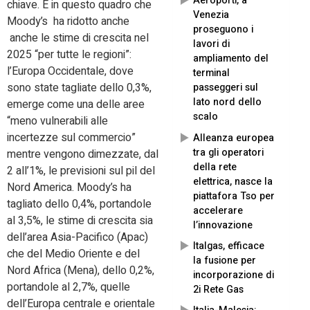
Aeroporti, a
chiave. È in questo quadro che
Venezia
Moody’s ha ridotto anche
proseguono i
anche le stime di crescita nel
lavori di
2025 “per tutte le regioni”:
ampliamento del
l’Europa Occidentale, dove
terminal
sono state tagliate dello 0,3%,
passeggeri sul
lato nord dello
emerge come una delle aree
scalo
“meno vulnerabili alle
incertezze sul commercio”
Alleanza europea
tra gli operatori
mentre vengono dimezzate, dal
della rete
2 all’1%, le previsioni sul pil del
elettrica, nasce la
Nord America. Moody’s ha
piattafora Tso per
tagliato dello 0,4%, portandole
accelerare
al 3,5%, le stime di crescita sia
l’innovazione
dell’area Asia-Pacifico (Apac)
Italgas, efficace
che del Medio Oriente e del
la fusione per
Nord Africa (Mena), dello 0,2%,
incorporazione di
portandole al 2,7%, quelle
2i Rete Gas
dell’Europa centrale e orientale