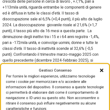
crescita delle persone in cerca di lavoro , +7,1%, pari a
+113mila unità, riguarda entrambe le componenti di genere
ed è diffusa in tutte le classi d’età. Il tasso di
disoccupazione sale al 6,5% (+0,4 punti), il più alto da luglio
2024. La disoccupazione giovanile risale al 21,6% (+1,7
punti), il tasso più alto da 16 mesi a questa parte. La
diminuzione degli inattivi tra i 15 e i 64 anni registra -1,4%,
pari a -172mila unità, e coinvolge uomini, donne e tutte le
classi d’età. Il tasso di inattività scende al 32,6% (-0,5
punti). Confrontando il trimestre marzo-maggio 2025 con
quello precedente (dicembre 2024-febbraio 2025), si
registra un aumento di 93mila occupati (+0,4%). Nel
Gestisci Consenso
confronto trimestrale, crescono le persone in cerca di
Per fornire le migliori esperienze, utilizziamo tecnologie
lavoro (+0,8%, pari a +13mila unità) e diminuiscono gli
come i cookie per memorizzare e/o accedere alle
inattivi di 15-64 anni (-0,8%, pari a -94mila unità). A maggio
informazioni del dispositivo. Il consenso a queste tecnologie
2025, il numero di occupati supera quello di maggio 2024
ci permetterà di elaborare dati come il comportamento di
dell’1,7% (+408mila unità); l’aumento riguarda gli uomini, le
navigazione o ID unici su questo sito. Non acconsentire o
donne, i 25-34enni e gli ultra 50enni, a fronte di una
ritirare il consenso può influire negativamente su alcune
diminuzione tra i 15-24enni e i
caratteristiche e funzioni.