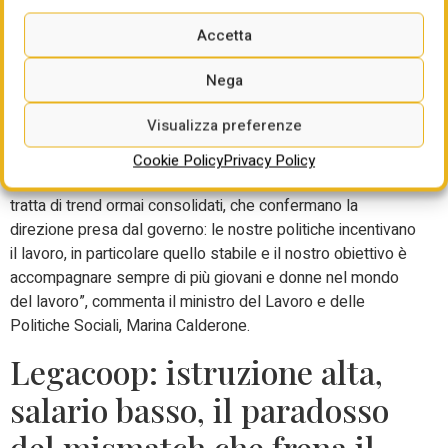
35-49enni. Il tasso di occupazione, in un anno, sale di 0,8
Accetta
punti percentuali. Rispetto a maggio 2024, cresce il numero
di persone in cerca di lavoro (+0,9%, pari a +15mila unità) e
Nega
diminuisce quello degli inattivi tra i 15 e i 64 anni (-2,6%,
pari a -320mila). “I dati Istat di oggi ci confortano: cresce
Visualizza preferenze
l’occupazione a tempo indeterminato, con altri 80.000 posti
di lavoro in più, diminuiscono i contratti a termine, calano al
Cookie Policy
Privacy Policy
minimo storico gli inattivi, anche tra giovani e donne. Si
tratta di trend ormai consolidati, che confermano la
direzione presa dal governo: le nostre politiche incentivano
il lavoro, in particolare quello stabile e il nostro obiettivo è
accompagnare sempre di più giovani e donne nel mondo
del lavoro”, commenta il ministro del Lavoro e delle
Politiche Sociali, Marina Calderone.
Legacoop: istruzione alta,
salario basso, il paradosso
del mismatch che frena il