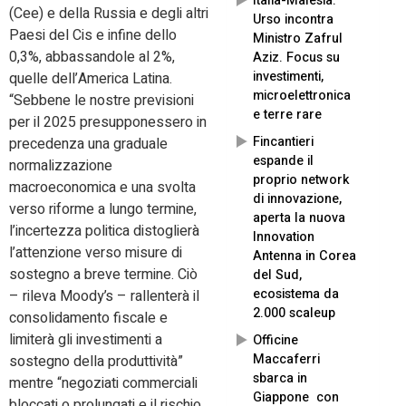
Italia-Malesia:
(Cee) e della Russia e degli altri
Urso incontra
Paesi del Cis e infine dello
Ministro Zafrul
0,3%, abbassandole al 2%,
Aziz. Focus su
investimenti,
quelle dell’America Latina.
microelettronica
“Sebbene le nostre previsioni
e terre rare
per il 2025 presupponessero in
Fincantieri
precedenza una graduale
espande il
normalizzazione
proprio network
macroeconomica e una svolta
di innovazione,
verso riforme a lungo termine,
aperta la nuova
l’incertezza politica distoglierà
Innovation
l’attenzione verso misure di
Antenna in Corea
sostegno a breve termine. Ciò
del Sud,
ecosistema da
– rileva Moody’s – rallenterà il
2.000 scaleup
consolidamento fiscale e
limiterà gli investimenti a
Officine
Maccaferri
sostegno della produttività”
sbarca in
mentre “negoziati commerciali
Giappone con
bloccati o prolungati e il rischio