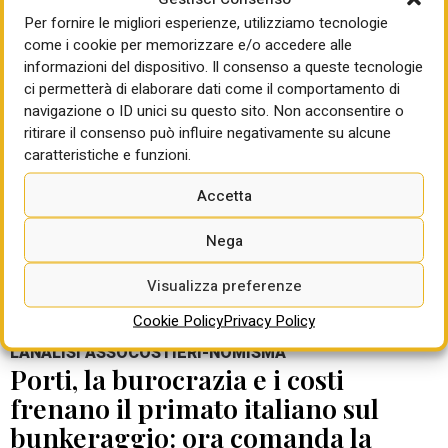
Ambiente, acqua, porti e trasporti:
Per fornire le migliori esperienze, utilizziamo tecnologie
come i cookie per memorizzare e/o accedere alle
da Bruxelles nuove pesanti lettere
informazioni del dispositivo. Il consenso a queste tecnologie
d’infrazione all’Italia
ci permetterà di elaborare dati come il comportamento di
navigazione o ID unici su questo sito. Non acconsentire o
di Mauro Giansante
02 Feb 2026
ritirare il consenso può influire negativamente su alcune
Per quanto riguarda l’acqua, Bruxelles contesta a Roma il
caratteristiche e funzioni.
mancato recepimento della direttiva quadro, compreso
l’obbligo di effettuare revisioni periodiche delle autorizzazioni.
Accetta
Sull’ambiente viene contestato il mancato aggiornamento del
programma nazionale di controllo dell’inquinamento
Nega
atmosferico. Italia inadempiente anche sui servizi portuali e gli
Visualizza preferenze
Its.
Cookie Policy
Privacy Policy
L'ANALISI ASSOCOSTIERI-NOMISMA
Porti, la burocrazia e i costi
frenano il primato italiano sul
bunkeraggio: ora comanda la