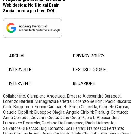
Web design:
No Digital Brain
Social media partner:
DOL
ARCHIVI
PRIVACY POLICY
INTERVISTE
GESTISCI COOKIE
INTERVENTI
REDAZIONE
Collaborano: Giampiero Angelucci; Ernesto Alessandro Baragetti;
Lorenzo Bardelli; Mariagrazia Barletta; Lorenzo Bellicini; Paolo Biscaro;
Carlo Borgomeo; Enrico Campanelli; Ennio Cascetta; Gabriele Caruso;
Claudio Cipollini; Giuseppe Ciaglia; Angelo Ciribini; Pierluigi Contucci;
Anna Corrado; Giovanni Costa; Dario Costi: Paolo D’Alessandris;
Francesco Decarolis; Gaetano De Francesco; Paola Delmonte;
Salvatore Di Bacco; Luigi Donato; Luca Ferrari; Francesco Ferrante;
Maria Cristina Fregni; Anna Gagliardi; Paolo Ghigliotti; Francesca Gioia;