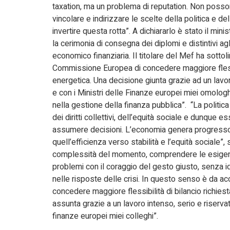
taxation, ma un problema di reputation. Non posso
vincolare e indirizzare le scelte della politica e de
invertire questa rotta”. A dichiararlo è stato il mini
la cerimonia di consegna dei diplomi e distintivi ag
economico finanziaria. Il titolare del Mef ha sotto
Commissione Europea di concedere maggiore flessibil
energetica. Una decisione giunta grazie ad un lav
e con i Ministri delle Finanze europei miei omologh
nella gestione della finanza pubblica”. “La politi
dei diritti collettivi, dell’equità sociale e dunque es
assumere decisioni. L’economia genera progresso e
quell’efficienza verso stabilità e l’equità sociale”
complessità del momento, comprendere le esigenze
problemi con il coraggio del gesto giusto, senza i
nelle risposte delle crisi. In questo senso è da 
concedere maggiore flessibilità di bilancio richiest
assunta grazie a un lavoro intenso, serio e riserv
finanze europei miei colleghi”.