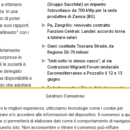
 a ottenere
(Gruppo Sacchital) un impianto
fotovoltaico da 700 kWp per la sede
za. In una
produttiva di Zanica (BG)
o di poter
ai suoi rapporti
Pa, Zangrillo: rinnovato contratto
Funzioni Centrali. Landini: accordo torna
llineato” con i
a tutelare salari
.
Giani: costituita Toscana Strade, da
pletamente
Regione 50-70 milioni
 sorpresa le
“Uniti sotto lo stesso casco”, al via
i la società è
Costruzioni Migranti Forum sindacale
re delegato
Euromediterraneo a Pozzallo il 12 e 13
a disponibilità a
giugno
iato che adotterà
Federtrasporto e Flc: in Italia burocrazia
essi e del
e poche risorse frenano la guida
Gestisci Consenso
sta portando
autonoma
 trasparenza”,
re le migliori esperienze, utilizziamo tecnologie come i cookie per
Digitale: al via collaborazione tra
o e dal governo
re e/o accedere alle informazioni del dispositivo. Il consenso a q
Fibercop e Istituto italiano intelligenza
Conti e alle
e ci permetterà di elaborare dati come il comportamento di navigazi
artificiale
ari dell’11
questo sito. Non acconsentire o ritirare il consenso può influire
Tim, nel 2025 +41% attacchi ramsware