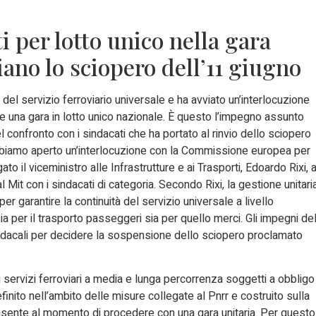
i per lotto unico nella gara
iano lo sciopero dell’11 giugno
del servizio ferroviario universale e ha avviato un’interlocuzione
 una gara in lotto unico nazionale. È questo l’impegno assunto
el confronto con i sindacati che ha portato al rinvio dello sciopero
Abbiamo aperto un’interlocuzione con la Commissione europea per
ato il viceministro alle Infrastrutture e ai Trasporti, Edoardo Rixi, a
l Mit con i sindacati di categoria. Secondo Rixi, la gestione unitari
er garantire la continuità del servizio universale a livello
sia per il trasporto passeggeri sia per quello merci. Gli impegni de
 sindacali per decidere la sospensione dello sciopero proclamato
ei servizi ferroviari a media e lunga percorrenza soggetti a obbligo
finito nell’ambito delle misure collegate al Pnrr e costruito sulla
consente al momento di procedere con una gara unitaria. Per questo