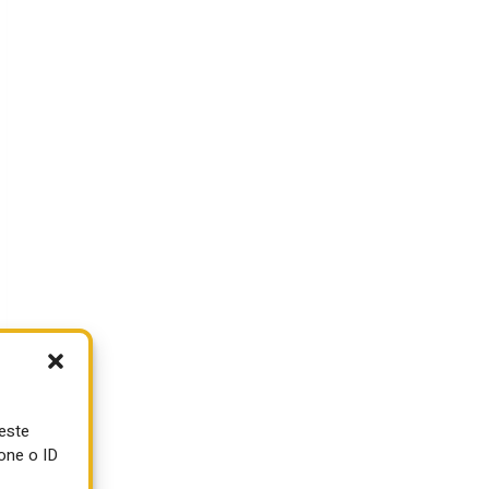
ueste
one o ID