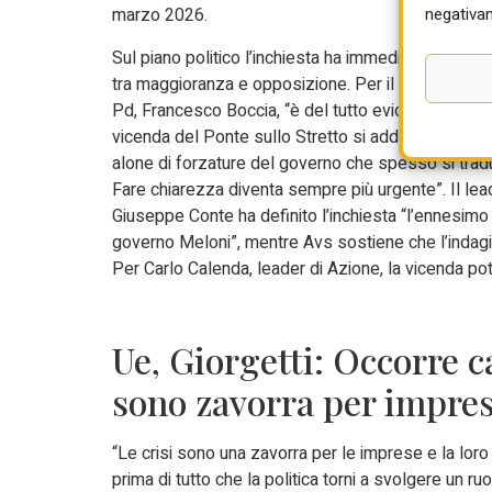
negativam
marzo 2026.
Sul piano politico l’inchiesta ha immediatamente 
tra maggioranza e opposizione. Per il presidente d
Pd, Francesco Boccia, “è del tutto evidente che int
vicenda del Ponte sullo Stretto si addensano nuvo
alone di forzature del governo che spesso si trad
Fare chiarezza diventa sempre più urgente”. Il le
Giuseppe Conte ha definito l’inchiesta “l’ennesimo
governo Meloni”, mentre Avs sostiene che l’indagine
Per Carlo Calenda, leader di Azione, la vicenda p
Ue, Giorgetti: Occorre c
sono zavorra per impre
“Le crisi sono una zavorra per le imprese e la lor
prima di tutto che la politica torni a svolgere un 