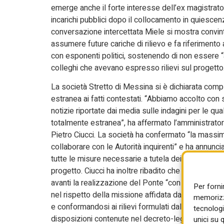
emerge anche il forte interesse dell’ex magistrato
incarichi pubblici dopo il collocamento in quiescen
conversazione intercettata Miele si mostra convint
assumere future cariche di rilievo e fa riferimento 
con esponenti politici, sostenendo di non essere “a
colleghi che avevano espresso rilievi sul progetto
La società Stretto di Messina si è dichiarata com
estranea ai fatti contestati. “Abbiamo accolto con
notizie riportate dai media sulle indagini per le qual
totalmente estranea”, ha affermato l’amministrato
Pietro Ciucci. La società ha confermato “la massim
collaborare con le Autorità inquirenti” e ha annunc
tutte le misure necessarie a tutela dei propri inter
progetto. Ciucci ha inoltre ribadito che la società 
avanti la realizzazione del Ponte “con la massima
Per forni
nel rispetto della missione affidata dal Parlament
memorizza
e conformandosi ai rilievi formulati dalla Corte dei 
tecnologi
disposizioni contenute nel decreto-legge Commiss
unici su 