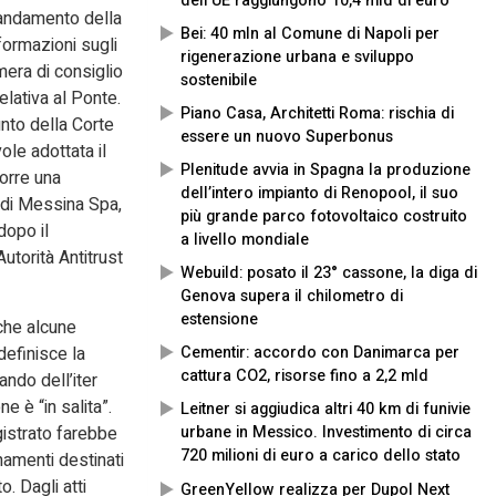
dell’UE raggiungono 10,4 mld di euro
’andamento della
Bei: 40 mln al Comune di Napoli per
formazioni sugli
rigenerazione urbana e sviluppo
mera di consiglio
sostenibile
elativa al Ponte.
Piano Casa, Architetti Roma: rischia di
unto della Corte
essere un nuovo Superbonus
ole adottata il
Plenitude avvia in Spagna la produzione
orre una
dell’intero impianto di Renopool, il suo
 di Messina Spa,
più grande parco fotovoltaico costruito
dopo il
a livello mondiale
utorità Antitrust
Webuild: posato il 23° cassone, la diga di
Genova supera il chilometro di
estensione
nche alcune
definisce la
Cementir: accordo con Danimarca per
cattura CO2, risorse fino a 2,2 mld
lando dell’iter
e è “in salita”.
Leitner si aggiudica altri 40 km di funivie
agistrato farebbe
urbane in Messico. Investimento di circa
720 milioni di euro a carico dello stato
namenti destinati
. Dagli atti
GreenYellow realizza per Dupol Next