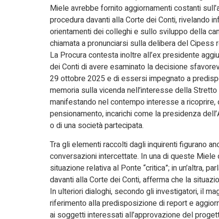
Miele avrebbe fornito aggiornamenti costanti sull
procedura davanti alla Corte dei Conti, rivelando in
orientamenti dei colleghi e sullo sviluppo della ca
chiamata a pronunciarsi sulla delibera del Cipess r
La Procura contesta inoltre all’ex presidente aggi
dei Conti di avere esaminato la decisione sfavorev
29 ottobre 2025 e di essersi impegnato a predisp
memoria sulla vicenda nell’interesse della Stretto
manifestando nel contempo interesse a ricoprire, 
pensionamento, incarichi come la presidenza dell’A
o di una società partecipata.
Tra gli elementi raccolti dagli inquirenti figurano a
conversazioni intercettate. In una di queste Miele 
situazione relativa al Ponte “critica”; in un’altra, par
davanti alla Corte dei Conti, afferma che la situazion
In ulteriori dialoghi, secondo gli investigatori, il m
riferimento alla predisposizione di report e aggior
ai soggetti interessati all’approvazione del progetto