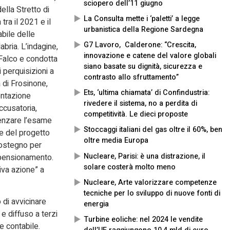
sciopero dell’11 giugno
lla Stretto di
La Consulta mette i ‘paletti’ a legge
ra il 2021 e il
urbanistica della Regione Sardegna
abile delle
G7 Lavoro, Calderone: “Crescita,
bria. L’indagine,
innovazione e catene del valore globali
Falco e condotta
siano basate su dignità, sicurezza e
i perquisizioni a
contrasto allo sfruttamento”
 di Frosinone,
Ets, ‘ultima chiamata’ di Confindustria:
entazione
rivedere il sistema, no a perdita di
accusatoria,
competitività. Le dieci proposte
uenzare l’esame
Stoccaggi italiani del gas oltre il 60%, ben
ne del progetto
oltre media Europa
sostegno per
Nucleare, Parisi: è una distrazione, il
l pensionamento.
solare costerà molto meno
iva azione” a
Nucleare, Arte valorizzare competenze
tecniche per lo sviluppo di nuove fonti di
o di avvicinare
energia
o e diffuso a terzi
Turbine eoliche: nel 2024 le vendite
e contabile.