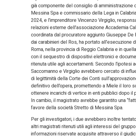
già componente del consiglio di amministrazione de
Messina Spa e commissario della Lega in Calabria t
2024, e l’imprenditore Vincenzo Virgiglio, respons
relazioni esterne dell’associazione Accademia Cala
coordinata dal procuratore aggiunto Giuseppe De 
dai carabinieri del Ros, ha portato all’esecuzione d
Roma, nella provincia di Reggio Calabria e in quella
con il sequestro di dispositivi elettronici e docum
ritenuta utile agli accertamenti. Secondo l’ipotesi 
Saccomanno e Virgiglio avrebbero cercato di infl
di legittimità della Corte dei Conti sull’approvazio
definitivo dell’opera, promettendo a Miele il loro 
ottenere incarichi di vertice in enti pubblici dopo i
In cambio, il magistrato avrebbe garantito una “fatt
favore della società Stretto di Messina Spa.
Per gli investigatori, i due avrebbero inoltre tentat
altri magistrati ritenuti utili agli interessi del grupp
informazioni riservate acquisite attraverso il giudic