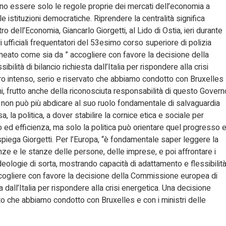
no essere solo le regole proprie dei mercati dell’economia a
lle istituzioni democratiche. Riprendere la centralità significa
stro dell’Economia, Giancarlo Giorgetti, al Lido di Ostia, ieri durante
li ufficiali frequentatori del 53esimo corso superiore di polizia
lineato come sia da ” accogliere con favore la decisione della
ità di bilancio richiesta dall’Italia per rispondere alla crisi
oro intenso, serio e riservato che abbiamo condotto con Bruxelles
i, frutto anche della riconosciuta responsabilità di questo Govern
ca non può più abdicare al suo ruolo fondamentale di salvaguardia
sa, la politica, a dover stabilire la cornice etica e sociale per
d efficienza, ma solo la politica può orientare quel progresso 
, spiega Giorgetti. Per l’Europa, “è fondamentale saper leggere la
 e le stanze delle persone, delle imprese, e poi affrontare i
deologie di sorta, mostrando capacità di adattamento e flessibilit
accogliere con favore la decisione della Commissione europea di
a dall’Italia per rispondere alla crisi energetica. Una decisione
ato che abbiamo condotto con Bruxelles e con i ministri delle