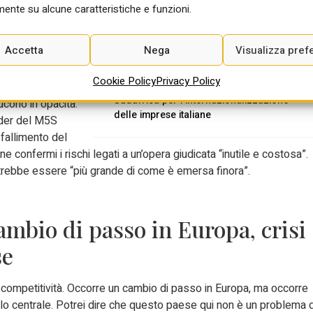
ente su alcune caratteristiche e funzioni.
nel mondo, +14% in Italia. Cyber Security
Report, crescono rischi con instabilità
acceso lo scontro
geopolitica e AI
Accetta
Nega
Visualizza pref
ei senatori del
Aiee: Guido Bortoni nuovo presidente
orno alla
Cookie Policy
Privacy Policy
Accordo Sace-Simest con ItalCham
le e c’è un
Sudafrica per l’internazionalizzazione
ucono in opacità.
delle imprese italiane
ader del M5S
 fallimento del
 confermi i rischi legati a un’opera giudicata “inutile e costosa”.
otrebbe essere “più grande di come è emersa finora”.
ambio di passo in Europa, crisi
se
o competitività. Occorre un cambio di passo in Europa, ma occorre
ruolo centrale. Potrei dire che questo paese qui non è un problema d