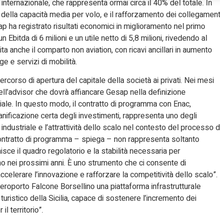
o internazionale, che rappresenta ormai circa il 40% del totale. In
della capacità media per volo, e il rafforzamento dei collegament
ap ha registrato risultati economici in miglioramento nel primo
un Ebitda di 6 milioni e un utile netto di 5,8 milioni, rivedendo al
ita anche il comparto non aviation, con ricavi ancillari in aumento
ge e servizi di mobilità.
rcorso di apertura del capitale della società ai privati. Nei mesi
dell’advisor che dovrà affiancare Gesap nella definizione
triale. In questo modo, il contratto di programma con Enac,
anificazione certa degli investimenti, rappresenta uno degli
 industriale e l’attrattività dello scalo nel contesto del processo d
l contratto di programma – spiega – non rappresenta soltanto
isce il quadro regolatorio e la stabilità necessaria per
o nei prossimi anni. È uno strumento che ci consente di
celerare l’innovazione e rafforzare la competitività dello scalo”.
aeroporto Falcone Borsellino una piattaforma infrastrutturale
ristico della Sicilia, capace di sostenere l’incremento dei
l territorio”.