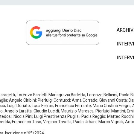
ARCHIV
INTERV
INTERV
agetti; Lorenzo Bardelli; Mariagrazia Barletta; Lorenzo Bellicini; Paolo 
aglia; Angelo Ciribini; Pierluigi Contucci; Anna Corrado; Giovanni Costa; D
; Luigi Donato; Luca Ferrari; Francesco Ferrante; Maria Cristina Fregni; A
ano; Angelo Laratta; Claudio Lucidi; Maurizio Maresca; Pierluigi Mantini; E
dosi; Nicola Pini; Luigi Prestinenza Puglisi; Paola Reggio; Matteo Rocchi;
da; Francesco Toso; Virginio Trivella; Paolo Urbani; Marco Vignali; Anto
oma. Iscrizione n°65/2024.