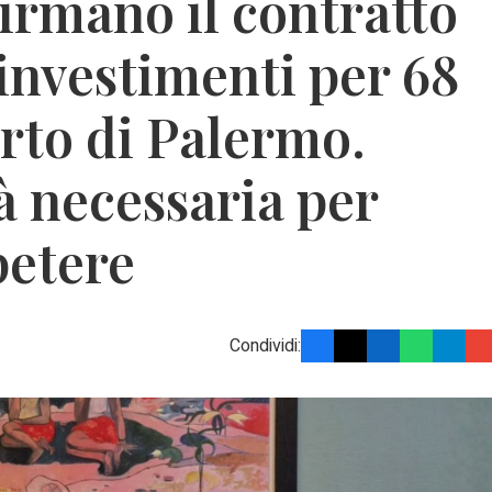
irmano il contratto
investimenti per 68
rto di Palermo.
tà necessaria per
petere
Condividi: