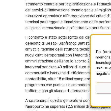
strumento centrale per la pianificazione e l’attuazi
dei servizi, all’innovazione tecnologica e al migli
sicurezza operativa e all’integrazione dei criteri d
terminal passeggeri e l’innalzamento delle perform
sul piano internazionale e più attrattivo per i flussi d
Il contratto è stato sottoscritto dal direttore gen
delegato di Gesap, Gianfranco Battisti, presente a
arrivati al termine dell’istruttoria tecnica dell’En
Per forni
nuovi diritti aeroportuali con l’Autorità di regolazi
memorizza
amministrazione dell’ente lo scorso 22 giugno 2026
tecnologi
interventi per circa 40 milioni di euro su terminal e
unici su 
commerciali e interventi di efficientamento energeti
negativam
sostenibilità, oltre 18 milioni complessivi per sicu
programma che punta a un ammodernamento comples
traffico e con gli standard internazionali.
A sostenere il quadro generale vi sono anche i risul
l’aeroporto ha superato i 2,5 milioni di passegger