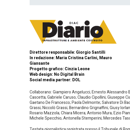
Direttore responsabile: Giorgio Santilli
In redazione: Maria Cristina Carlini, Mauro
Giansante
Progetto grafico: Cinzia Leone
Web design:
No Digital Brain
Social media partner:
DOL
Collaborano: Giampiero Angelucci; Ernesto Alessandro Bar
Cascetta; Gabriele Caruso; Claudio Cipollini; Giuseppe Ci
Gaetano De Francesco; Paola Delmonte; Salvatore Di Bacco
Grassi; Niccolò Grassi; Bernardino Grignaffini; Giusy Iorl
Rosario Mazzola; Chiara Micera; Antonio Mura; Ezio Piante
Michele Specchio; Antonella Stemperini; Mercedes Tasced
Testata giornalistica registrata presso il Tribunale di R