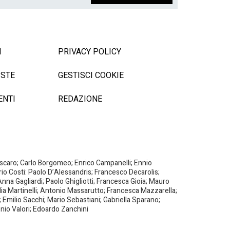
I
PRIVACY POLICY
ISTE
GESTISCI COOKIE
ENTI
REDAZIONE
Biscaro; Carlo Borgomeo; Enrico Campanelli; Ennio
ario Costi: Paolo D’Alessandris; Francesco Decarolis;
nna Gagliardi; Paolo Ghigliotti; Francesca Gioia; Mauro
milia Martinelli; Antonio Massarutto; Francesca Mazzarella;
 Emilio Sacchi; Mario Sebastiani; Gabriella Sparano;
nio Valori; Edoardo Zanchini