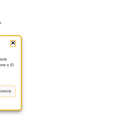
o
è
ueste
one o ID
erenze