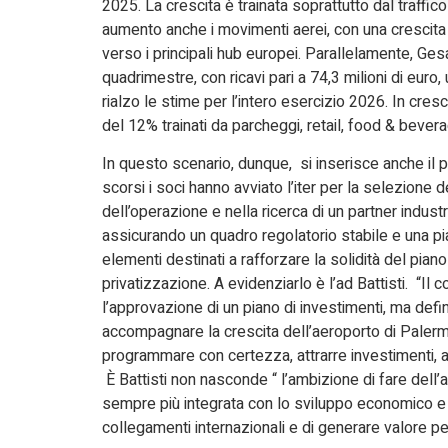
2025. La crescita è trainata soprattutto dal traffic
aumento anche i movimenti aerei, con una crescita 
verso i principali hub europei. Parallelamente, Ges
quadrimestre, con ricavi pari a 74,3 milioni di euro, 
rialzo le stime per l’intero esercizio 2026. In cresc
del 12% trainati da parcheggi, retail, food & bevera
In questo scenario, dunque, si inserisce anche il pe
scorsi i soci hanno avviato l’iter per la selezione 
dell’operazione e nella ricerca di un partner indus
assicurando un quadro regolatorio stabile e una pi
elementi destinati a rafforzare la solidità del piano
privatizzazione. A evidenziarlo è l’ad Battisti. “I
l’approvazione di un piano di investimenti, ma defin
accompagnare la crescita dell’aeroporto di Palerm
programmare con certezza, attrarre investimenti, ac
È Battisti non nasconde “ l’ambizione di fare dell’
sempre più integrata con lo sviluppo economico e tu
collegamenti internazionali e di generare valore per i