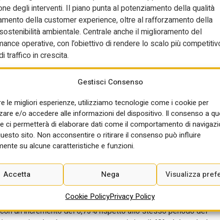
one degli interventi. Il piano punta al potenziamento della qualità
oramento della customer experience, oltre al rafforzamento della
i sostenibilità ambientale. Centrale anche il miglioramento del
ance operative, con l’obiettivo di rendere lo scalo più competitiv
i traffico in crescita.
erale dell’Enac, Alexander D’Orsogna, e dall’amministratore
Gestisci Consenso
 Roma insieme al direttore generale Carmelo Scelta. Alla firma si 
te sulla documentazione prodotta dal gestore, della definizione dei
re le migliori esperienze, utilizziamo tecnologie come i cookie per
one dei trasporti e della delibera approvata dal consiglio di
re e/o accedere alle informazioni del dispositivo. Il consenso a q
. Nel dettaglio, il piano quadriennale degli investimenti prevede
e ci permetterà di elaborare dati come il comportamento di navigazi
 infrastrutture di volo, con ampliamenti di capacità, nuovi gate, aree
questo sito. Non acconsentire o ritirare il consenso può influire
co. A questi si aggiungono circa 3 milioni destinati alla
ente su alcune caratteristiche e funzioni.
rezza e manutenzione e 3,4 milioni per viabilità e parcheggi. Un
sivo dello scalo, in linea con le esigenze di crescita del
Accetta
Nega
Visualizza pref
Cookie Policy
Privacy Policy
tati operativi più recenti. Nei primi quattro mesi del 2026
i, con un incremento del 6,73% rispetto allo stesso periodo del