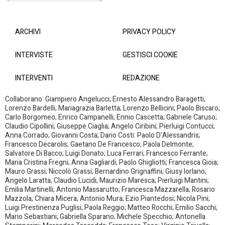
ARCHIVI
PRIVACY POLICY
INTERVISTE
GESTISCI COOKIE
INTERVENTI
REDAZIONE
Collaborano: Giampiero Angelucci; Ernesto Alessandro Baragetti;
Lorenzo Bardelli; Mariagrazia Barletta; Lorenzo Bellicini; Paolo Biscaro;
Carlo Borgomeo; Enrico Campanelli; Ennio Cascetta; Gabriele Caruso;
Claudio Cipollini; Giuseppe Ciaglia; Angelo Ciribini; Pierluigi Contucci;
Anna Corrado; Giovanni Costa; Dario Costi: Paolo D’Alessandris;
Francesco Decarolis; Gaetano De Francesco; Paola Delmonte;
Salvatore Di Bacco; Luigi Donato; Luca Ferrari; Francesco Ferrante;
Maria Cristina Fregni; Anna Gagliardi; Paolo Ghigliotti; Francesca Gioia;
Mauro Grassi; Niccolò Grassi; Bernardino Grignaffini; Giusy Iorlano;
Angelo Laratta; Claudio Lucidi; Maurizio Maresca; Pierluigi Mantini;
Emilia Martinelli; Antonio Massarutto; Francesca Mazzarella; Rosario
Mazzola; Chiara Micera; Antonio Mura; Ezio Piantedosi; Nicola Pini;
Luigi Prestinenza Puglisi; Paola Reggio; Matteo Rocchi; Emilio Sacchi;
Mario Sebastiani; Gabriella Sparano; Michele Specchio; Antonella