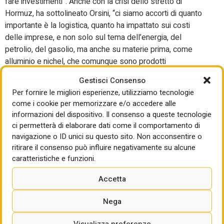
fare investimenti”. Anche con la crisi dello stretto di
Hormuz, ha sottolineato Orsini, “ci siamo accorti di quanto
importante è la logistica, quanto ha impattato sui costi
delle imprese, e non solo sul tema dell’energia, del
petrolio, del gasolio, ma anche su materie prima, come
alluminio e nichel, che comunque sono prodotti
importantissimi”. Nel corso dei panel, Barbara
Gestisci Consenso
Cimmino,vicepresidente di
Confindustria
per l’Export e
Per fornire le migliori esperienze, utilizziamo tecnologie
l’Attrazione degli Investimenti, ha evidenziato che trasporti,
come i cookie per memorizzare e/o accedere alle
infrastrutture e logistica sono leve decisive per la
informazioni del dispositivo. Il consenso a queste tecnologie
competitività delle imprese, l’export e la capacità dell’Italia
ci permetterà di elaborare dati come il comportamento di
di attrarre investimenti, sottolineando il valore di accordi
navigazione o ID unici su questo sito. Non acconsentire o
commerciali, corridoi europei e dell’
IMEC. Mario Zanetti,
ritirare il consenso può influire negativamente su alcune
Special Advisor di
Confindustria
per l’Economia del Mare,
caratteristiche e funzioni.
ha ribadito il ruolo strategico dell’economia del mare e dei
Accetta
porti per la crescita del Paese, chiedendo una politica
industriale basata su sviluppo delle infrastrutture portuali e
Nega
logistiche, transizione energetica sostenibile e formazione
di nuove competenze.
Visualizza preferenze