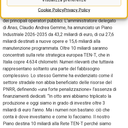
La portata della sfida al centro degli Stati Generali di
Cookie Policy
Privacy Policy
Confindustria è chiaramente emersa anche dai programmi
dei principali operatori pubblici. L’amministratore delegato
di Anas, Claudio Andrea Gemme, ha annunciato un Piano
Industriale 2026-2035 da 43,2 miliardi di euro, di cui 27,6
miliardi destinati a nuove opere e 15,6 miliardi alla
manutenzione programmata. Oltre 10 miliardi saranno
concentrati sulla rete strategica europea TEN-T, che in
Italia copre 4.634 chilometri. Numeri rilevanti che tuttavia
rappresentano soltanto una parte del fabbisogno
complessivo. Lo stesso Gemme ha evidenziato come il
settore stradale non abbia beneficiato delle risorse del
PNRR, definendo «una forte penalizzazione» l’assenza di
finanziamenti dedicati. “In otto anni abbiamo triplicato la
produzione e oggi siamo in grado di investire oltre 3
miliardi di euro l’anno. Ma i numeri non bastano: ciò che
conta è dove investiamo e come lo facciamo. Il nostro
Piano destina 10 miliardi alla Rete TEN-T perché siamo