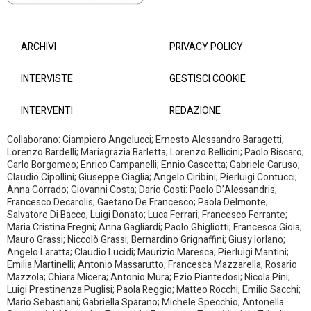
ARCHIVI
PRIVACY POLICY
INTERVISTE
GESTISCI COOKIE
INTERVENTI
REDAZIONE
Collaborano: Giampiero Angelucci; Ernesto Alessandro Baragetti;
Lorenzo Bardelli; Mariagrazia Barletta; Lorenzo Bellicini; Paolo Biscaro;
Carlo Borgomeo; Enrico Campanelli; Ennio Cascetta; Gabriele Caruso;
Claudio Cipollini; Giuseppe Ciaglia; Angelo Ciribini; Pierluigi Contucci;
Anna Corrado; Giovanni Costa; Dario Costi: Paolo D’Alessandris;
Francesco Decarolis; Gaetano De Francesco; Paola Delmonte;
Salvatore Di Bacco; Luigi Donato; Luca Ferrari; Francesco Ferrante;
Maria Cristina Fregni; Anna Gagliardi; Paolo Ghigliotti; Francesca Gioia;
Mauro Grassi; Niccolò Grassi; Bernardino Grignaffini; Giusy Iorlano;
Angelo Laratta; Claudio Lucidi; Maurizio Maresca; Pierluigi Mantini;
Emilia Martinelli; Antonio Massarutto; Francesca Mazzarella; Rosario
Mazzola; Chiara Micera; Antonio Mura; Ezio Piantedosi; Nicola Pini;
Luigi Prestinenza Puglisi; Paola Reggio; Matteo Rocchi; Emilio Sacchi;
Mario Sebastiani; Gabriella Sparano; Michele Specchio; Antonella