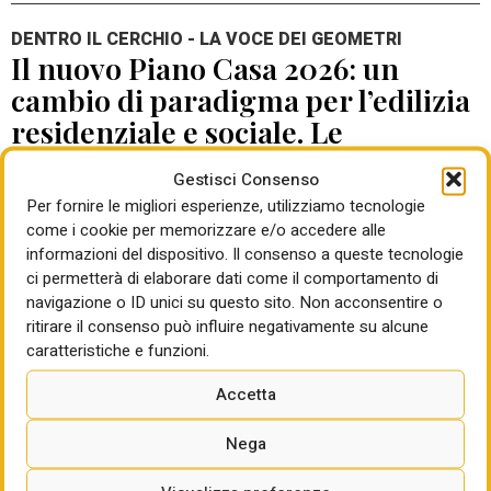
DENTRO IL CERCHIO - LA VOCE DEI GEOMETRI
Il nuovo Piano Casa 2026: un
cambio di paradigma per l’edilizia
residenziale e sociale. Le
prospettive per i professionisti
Gestisci Consenso
tecnici
Per fornire le migliori esperienze, utilizziamo tecnologie
di Paolo Ghigliotti
07 Mag 2026
come i cookie per memorizzare e/o accedere alle
informazioni del dispositivo. Il consenso a queste tecnologie
L’evoluzione del quadro normativo che disciplina l’assetto del
ci permetterà di elaborare dati come il comportamento di
patrimonio immobiliare italiano sta attraversando una fase di
navigazione o ID unici su questo sito. Non acconsentire o
profonda e quanto mai necessaria trasformazione. Superata
ritirare il consenso può influire negativamente su alcune
la recente stagione di semplificazioni mirate prevalentemente
caratteristiche e funzioni.
a sbloccare la commerciabilità degli immobili, a risolvere
difformità esistenti e in attesa della sostanziale riscrittura del
Accetta
D.P.R. 380/2001, ci troviamo oggi ad analizzare un nuovo
Nega
provvedimento di natura strutturale e programmatoria di ben
più ampia portata
: lo Schema di Decreto-Legge recante