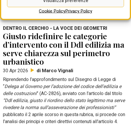
Visualizza preferenze
“Disposizioni urgenti per il Piano Casa”, recentemente
approvato dal Consiglio dei Ministri.
Cookie Policy
Privacy Policy
DENTRO IL CERCHIO - LA VOCE DEI GEOMETRI
Giusto ridefinire le categorie
d’intervento con il Ddl edilizia ma
serve chiarezza sul perimetro
urbanistico
di Marco Vignali
30 Apr 2026
Riprendendo l’approfondimento sul Disegno di Legge di
“
Delega al Governo per l’adozione del codice dell’edilizia e
delle costruzioni
” (AC-2826), avviato con l’articolo dal titolo
“Ddl edilizia, giusto il riordino dello stato legittimo ma serve
rivedere la norma sull’asseverazione dei professionisti”
pubblicato il 2 aprile scorso in questa rubrica, si procede con
l’analisi dei principi e criteri direttivi contenuti all’articolo 4.