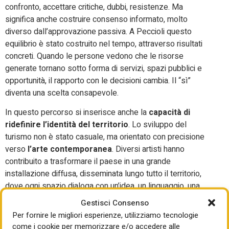
confronto, accettare critiche, dubbi, resistenze. Ma
significa anche costruire consenso informato, molto
diverso dall’approvazione passiva. A Peccioli questo
equilibrio è stato costruito nel tempo, attraverso risultati
concreti. Quando le persone vedono che le risorse
generate tornano sotto forma di servizi, spazi pubblici e
opportunità, il rapporto con le decisioni cambia. Il “sì”
diventa una scelta consapevole.
In questo percorso si inserisce anche la
capacità di
ridefinire l’identità del territorio
. Lo sviluppo del
turismo non è stato casuale, ma orientato con precisione
verso
l’arte contemporanea
. Diversi artisti hanno
contribuito a trasformare il paese in una grande
installazione diffusa, disseminata lungo tutto il territorio,
dove ogni spazio dialoga con un’idea, un linguaggio, una
visione. Il risultato è un paese che sembra costruito con
Gestisci Consenso
uno sguardo diverso, quasi ripensato nel suo insieme.
Per fornire le migliori esperienze, utilizziamo tecnologie
come i cookie per memorizzare e/o accedere alle