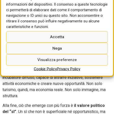
Oggi Peccioli è una meta molto visitata, soprattutto da
informazioni del dispositivo. Il consenso a queste tecnologie
turisti attratti proprio da queste installazioni. Ma
il
ci permetterà di elaborare dati come il comportamento di
cambiamento più profondo non è nei numeri, è nella
navigazione o ID unici su questo sito. Non acconsentire o
percezione
. È nell’immagine che il paese ha costruito di
ritirare il consenso può influire negativamente su alcune
sé. Ed è, soprattutto, nel fatto che
i cittadini fanno parte
caratteristiche e funzioni.
di questa nuova immagine. Non la subiscono, la
Accetta
abitano
.
In questo equilibrio tra territorio, comunità, sviluppo
Nega
economico e ambiente, non c’è un vincitore e un vinto. Ne
hanno tratto vantaggio tutti. E questo ha generato anche un
Visualizza preferenze
effetto ulteriore, meno visibile ma decisivo:
la nascita di
Cookie Policy
Privacy Policy
un contesto favorevole alle imprese
. Un vero e proprio
incubatore diffuso, capace di attrarre iniziative, sostenere
attività economiche e creare nuove opportunità. Non solo
turismo, quindi, ma economia reale. Non solo immagine, ma
struttura.
Alla fine, ciò che emerge con più forza è
il valore politico
del “sì”
. Un sì che non è superficiale né opportunistico, ma