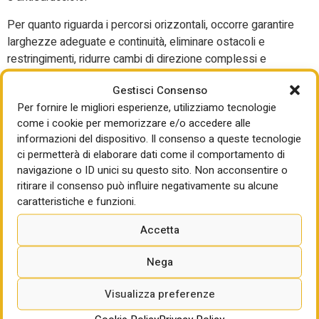
Per quanto riguarda i percorsi orizzontali, occorre garantire
larghezze adeguate e continuità, eliminare ostacoli e
restringimenti, ridurre cambi di direzione complessi e
prevedere spazi di manovra nei nodi distributivi.
Gestisci Consenso
Anche i collegamenti verticali richiedono particolare
Per fornire le migliori esperienze, utilizziamo tecnologie
attenzione: l’installazione di ascensori, ove possibile,
come i cookie per memorizzare e/o accedere alle
rappresenta la soluzione preferibile; le piattaforme
informazioni del dispositivo. Il consenso a queste tecnologie
ci permetterà di elaborare dati come il comportamento di
elevatrici dovrebbero essere adottate solo nei casi
navigazione o ID unici su questo sito. Non acconsentire o
realmente vincolati. In ogni caso, è necessario garantire
ritirare il consenso può influire negativamente su alcune
sempre un’alternativa accessibile alle scale e verificare
caratteristiche e funzioni.
con attenzione dimensioni e accessibilità delle cabine.
Accetta
Negli spazi interni, la qualità inclusiva passa attraverso una
configurazione planimetrica semplice, l’eliminazione di
Nega
percorsi obbligati, l’accessibilità ai principali ambienti e la
possibilità di prevedere soluzioni adattabili nel tempo
Visualizza preferenze
Infine, sul piano dell’orientamento e della percezione,