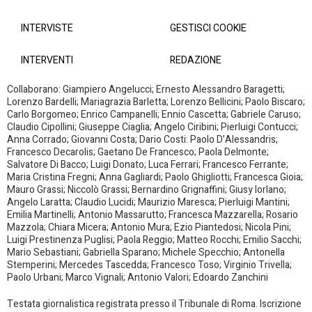
INTERVISTE
GESTISCI COOKIE
INTERVENTI
REDAZIONE
Collaborano: Giampiero Angelucci; Ernesto Alessandro Baragetti;
Lorenzo Bardelli; Mariagrazia Barletta; Lorenzo Bellicini; Paolo Biscaro;
Carlo Borgomeo; Enrico Campanelli; Ennio Cascetta; Gabriele Caruso;
Claudio Cipollini; Giuseppe Ciaglia; Angelo Ciribini; Pierluigi Contucci;
Anna Corrado; Giovanni Costa; Dario Costi: Paolo D’Alessandris;
Francesco Decarolis; Gaetano De Francesco; Paola Delmonte;
Salvatore Di Bacco; Luigi Donato; Luca Ferrari; Francesco Ferrante;
Maria Cristina Fregni; Anna Gagliardi; Paolo Ghigliotti; Francesca Gioia;
Mauro Grassi; Niccolò Grassi; Bernardino Grignaffini; Giusy Iorlano;
Angelo Laratta; Claudio Lucidi; Maurizio Maresca; Pierluigi Mantini;
Emilia Martinelli; Antonio Massarutto; Francesca Mazzarella; Rosario
Mazzola; Chiara Micera; Antonio Mura; Ezio Piantedosi; Nicola Pini;
Luigi Prestinenza Puglisi; Paola Reggio; Matteo Rocchi; Emilio Sacchi;
Mario Sebastiani; Gabriella Sparano; Michele Specchio; Antonella
Stemperini; Mercedes Tascedda; Francesco Toso; Virginio Trivella;
Paolo Urbani; Marco Vignali; Antonio Valori; Edoardo Zanchini
Testata giornalistica registrata presso il Tribunale di Roma. Iscrizione