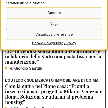
caratteristiche e funzioni.
Accetta
LEGGI ANCHE
Nega
L'INTERVISTA
Visualizza preferenze
De Luca (Forum Disuguaglianze): “Il Piano
casa non risolve ma aggrava le cause
Cookie Policy
Privacy Policy
strutturali della crisi abitativa. Patrimonio
ERP in vendita senza limiti anziché mettere
in bilancio dello Stato una posta fissa per la
manutenzione”
di Giorgio Santilli
L'OUTLOOK SUL MERCATO IMMOBILIARE DI COIMA
Catella entra nel Piano casa: “Pronti a
inserire i nostri progetti a Milano, Venezia e
Roma. Soluzioni strutturali al problema
housing”