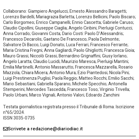
Collaborano: Giampiero Angelucci; Ernesto Alessandro Baragetti;
Lorenzo Bardelli; Mariagrazia Barletta; Lorenzo Bellicini; Paolo Biscaro;
Carlo Borgomeo; Enrico Campanelli; Ennio Cascetta; Gabriele Caruso;
Claudio Cipollini; Giuseppe Ciaglia; Angelo Ciribini; Pierluigi Contucci;
Anna Corrado; Giovanni Costa; Dario Costi: Paolo D’Alessandris;
Francesco Decarolis; Gaetano De Francesco; Paola Delmonte;
Salvatore Di Bacco; Luigi Donato; Luca Ferrari; Francesco Ferrante;
Maria Cristina Fregni; Anna Gagliardi; Paolo Ghigliotti; Francesca Gioia;
Mauro Grassi; Niccolò Grassi; Bernardino Grignaffini; Giusy Iorlano;
Angelo Laratta; Claudio Lucidi; Maurizio Maresca; Pierluigi Mantini;
Emilia Martinelli; Antonio Massarutto; Francesca Mazzarella; Rosario
Mazzola; Chiara Micera; Antonio Mura; Ezio Piantedosi; Nicola Pini;
Luigi Prestinenza Puglisi; Paola Reggio; Matteo Rocchi; Emilio Sacchi;
Mario Sebastiani; Gabriella Sparano; Michele Specchio; Antonella
Stemperini; Mercedes Tascedda; Francesco Toso; Virginio Trivella;
Paolo Urbani; Marco Vignali; Antonio Valori; Edoardo Zanchini
Testata giornalistica registrata presso il Tribunale di Roma. Iscrizione
n°65/2024.
ISSN 3035-0735
Scrivete a redazione@diariodiac.it