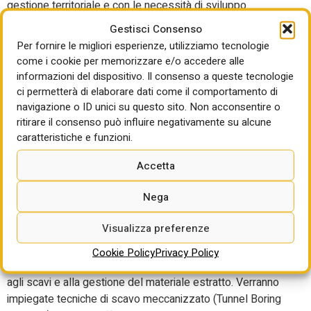
gestione territoriale e con le necessità di sviluppo
economico e sociale. Tale approccio si basa sul
Gestisci Consenso
Regolamento (UE) 2020/852 – Regolamento Tassonomia
Per fornire le migliori esperienze, utilizziamo tecnologie
– che delinea il quadro per promuovere gli investimenti
come i cookie per memorizzare e/o accedere alle
sostenibili e considera come elemento cardine il principio
informazioni del dispositivo. Il consenso a queste tecnologie
DNSH in base al quale le nuove opere non possono
ci permetterà di elaborare dati come il comportamento di
arrecare danni significativi all’ambiente e devono essere
navigazione o ID unici su questo sito. Non acconsentire o
sottoposte alla Valutazione di Impatto Ambientale, con
ritirare il consenso può influire negativamente su alcune
caratteristiche e funzioni.
verifiche e valutazioni integrate a più livelli. Il processo di
valutazione preliminare riguarda anche gli operatori e le
Accetta
imprese coinvolte nella realizzazione dell’infrastruttura ET.
L’adozione dei criteri ESG – Environmental, Social, and
Nega
Governance – da parte degli operatori è fondamentale per
attrarre investimenti responsabili, gestire rischi potenziali e
Visualizza preferenze
consolidare una solida reputazione sul mercato.
Cookie Policy
Privacy Policy
Nella fase di costruzione, l’impatto principale sarà legato
agli scavi e alla gestione del materiale estratto. Verranno
impiegate tecniche di scavo meccanizzato (Tunnel Boring