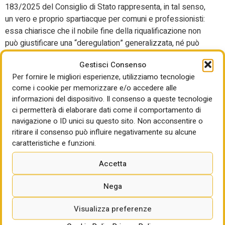
183/2025 del Consiglio di Stato rappresenta, in tal senso,
un vero e proprio spartiacque per comuni e professionisti:
essa chiarisce che il nobile fine della riqualificazione non
può giustificare una “deregulation” generalizzata, né può
eludere il dovere di una pianificazione puntuale.
Gestisci Consenso
Il conflitto sotteso alla pronuncia risiede nella tensione tra
Per fornire le migliori esperienze, utilizziamo tecnologie
l’esigenza di incentivare l’attività edilizia — attraverso
come i cookie per memorizzare e/o accedere alle
premialità volumetriche e deroghe alle distanze — e la
informazioni del dispositivo. Il consenso a queste tecnologie
ci permetterà di elaborare dati come il comportamento di
necessità di una gestione ordinata e motivata del tessuto
navigazione o ID unici su questo sito. Non acconsentire o
urbano. Per i titoli edilizi già rilasciati, questa sentenza
ritirare il consenso può influire negativamente su alcune
introduce una zona di forte incertezza: la validità dei
caratteristiche e funzioni.
permessi di costruire cade se l’atto presupposto (la
delibera di perimetrazione) risulta carente sotto il profilo
Accetta
istruttorio. La discrezionalità amministrativa, lungi
dall’essere una licenza di espansione indiscriminata, deve
Nega
essere invece esercitata attraverso valutazioni tecniche
specifiche, pena l’annullamento giurisdizionale.
Visualizza preferenze