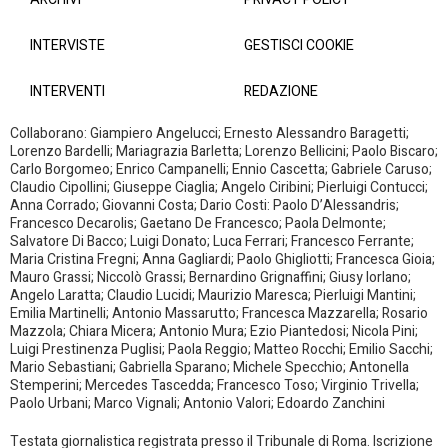
INTERVISTE
GESTISCI COOKIE
INTERVENTI
REDAZIONE
Collaborano: Giampiero Angelucci; Ernesto Alessandro Baragetti;
Lorenzo Bardelli; Mariagrazia Barletta; Lorenzo Bellicini; Paolo Biscaro;
Carlo Borgomeo; Enrico Campanelli; Ennio Cascetta; Gabriele Caruso;
Claudio Cipollini; Giuseppe Ciaglia; Angelo Ciribini; Pierluigi Contucci;
Anna Corrado; Giovanni Costa; Dario Costi: Paolo D’Alessandris;
Francesco Decarolis; Gaetano De Francesco; Paola Delmonte;
Salvatore Di Bacco; Luigi Donato; Luca Ferrari; Francesco Ferrante;
Maria Cristina Fregni; Anna Gagliardi; Paolo Ghigliotti; Francesca Gioia;
Mauro Grassi; Niccolò Grassi; Bernardino Grignaffini; Giusy Iorlano;
Angelo Laratta; Claudio Lucidi; Maurizio Maresca; Pierluigi Mantini;
Emilia Martinelli; Antonio Massarutto; Francesca Mazzarella; Rosario
Mazzola; Chiara Micera; Antonio Mura; Ezio Piantedosi; Nicola Pini;
Luigi Prestinenza Puglisi; Paola Reggio; Matteo Rocchi; Emilio Sacchi;
Mario Sebastiani; Gabriella Sparano; Michele Specchio; Antonella
Stemperini; Mercedes Tascedda; Francesco Toso; Virginio Trivella;
Paolo Urbani; Marco Vignali; Antonio Valori; Edoardo Zanchini
Testata giornalistica registrata presso il Tribunale di Roma. Iscrizione