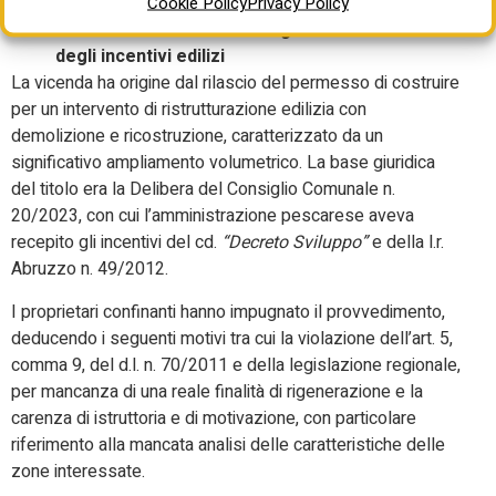
Il caso studio: il Comune di Pescara e la delibera
Cookie Policy
Privacy Policy
della discordia. Il divieto di generalizzazione
degli incentivi edilizi
La vicenda ha origine dal rilascio del permesso di costruire
per un intervento di ristrutturazione edilizia con
demolizione e ricostruzione, caratterizzato da un
significativo ampliamento volumetrico. La base giuridica
del titolo era la Delibera del Consiglio Comunale n.
20/2023, con cui l’amministrazione pescarese aveva
recepito gli incentivi del cd.
“Decreto Sviluppo”
e della l.r.
Abruzzo n. 49/2012.
I proprietari confinanti hanno impugnato il provvedimento,
deducendo i seguenti motivi tra cui la violazione dell’art. 5,
comma 9, del d.l. n. 70/2011 e della legislazione regionale,
per mancanza di una reale finalità di rigenerazione e la
carenza di istruttoria e di motivazione, con particolare
riferimento alla mancata analisi delle caratteristiche delle
zone interessate.