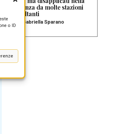
carta ma disapplicati nella
sostanza da molte stazioni
appaltanti
ueste
di Gabriella Sparano
one o ID
erenze