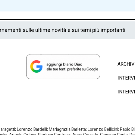
ornamenti sulle ultime novità e sui temi più importanti.
ARCHIV
INTERV
INTERV
agetti; Lorenzo Bardelli; Mariagrazia Barletta; Lorenzo Bellicini; Paolo 
aglia; Angelo Ciribini; Pierluigi Contucci; Anna Corrado; Giovanni Costa; D