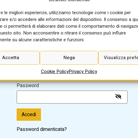
Condividi:
re le migliori esperienze, utilizziamo tecnologie come i cookie per
re e/o accedere alle informazioni del dispositivo. Il consenso a q
e ci permetterà di elaborare dati come il comportamento di navigazi
questo sito. Non acconsentire o ritirare il consenso può influire
Sei già registrato? Accedi per
ente su alcune caratteristiche e funzioni.
on
leggere l'articolo:
Accetta
Nega
Visualizza pref
o
Nome utente o indirizzo email
Cookie Policy
Privacy Policy
Password
Accedi
Password dimenticata?