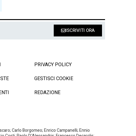
ISCRIVITI ORA
I
PRIVACY POLICY
ISTE
GESTISCI COOKIE
ENTI
REDAZIONE
Biscaro; Carlo Borgomeo; Enrico Campanelli; Ennio
ario Costi: Paolo D’Alessandris; Francesco Decarolis;