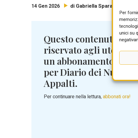
di Gabriella Sparano
14 Gen 2026
Per forni
memorizza
tecnologi
unici su 
Questo contenuto è
negativam
riservato agli utenti c
un abbonamento attiv
per Diario dei Nuovi
Appalti.
Per continuare nella lettura,
abbonati ora!