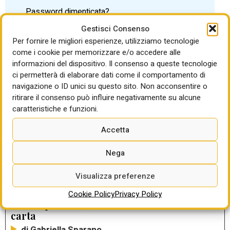
Password dimenticata?
Gestisci Consenso
Per fornire le migliori esperienze, utilizziamo tecnologie
come i cookie per memorizzare e/o accedere alle
informazioni del dispositivo. Il consenso a queste tecnologie
ci permetterà di elaborare dati come il comportamento di
LEGGI ANCHE
navigazione o ID unici su questo sito. Non acconsentire o
ritirare il consenso può influire negativamente su alcune
La temporanea sospensione
caratteristiche e funzioni.
dell’anticipazione nei contratti pubblici va
richiesta dall’appaltatore e approvata dalla
Accetta
stazione appaltante: contribuirà ad
alleggerire le tensioni finanziarie di
Nega
numerosi operatori economici
Visualizza preferenze
di Gabriella Sparano
Cookie Policy
Privacy Policy
RUP in prestito, una riforma rimasta sulla
carta
di Gabriella Sparano