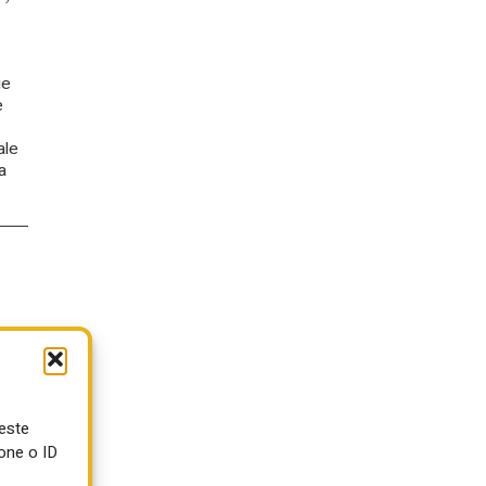
ue
e
ale
a
ueste
one o ID