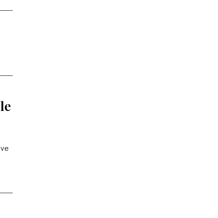
le
eve