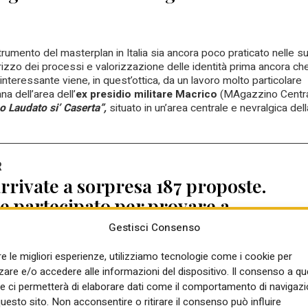
umento del masterplan in Italia sia ancora poco praticato nelle s
irizzo dei processi e valorizzazione delle identità prima ancora ch
nteressante viene, in quest’ottica, da un lavoro molto particolare
a dell’area dell’
ex presidio militare Macrico
(MAgazzino Centr
 Laudato si’ Caserta”,
situato in un’area centrale e nevralgica dell
R
arrivate a sorpresa 187 proposte.
e partecipato per provare a
Gestisci Consenso
re le migliori esperienze, utilizziamo tecnologie come i cookie per
re e/o accedere alle informazioni del dispositivo. Il consenso a q
e ci permetterà di elaborare dati come il comportamento di navigazi
questo sito. Non acconsentire o ritirare il consenso può influire