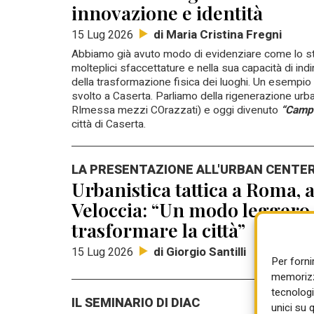
innovazione e identità
di Maria Cristina Fregni
15 Lug 2026
Abbiamo già avuto modo di evidenziare come lo str
molteplici sfaccettature e nella sua capacità di ind
della trasformazione fisica dei luoghi.
Un esempio i
svolto a Caserta.
Parliamo della rigenerazione urban
RImessa mezzi COrazzati) e oggi divenuto
“Campo
città di Caserta.
LA PRESENTAZIONE ALL'URBAN CENTE
Urbanistica tattica a Roma, 
Veloccia: “Un modo leggero 
trasformare la città”
di Giorgio Santilli
15 Lug 2026
Per forni
memorizza
tecnologi
IL SEMINARIO DI DIAC
unici su 