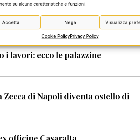
rplan livello urbanistico ideale per
ente su alcune caratteristiche e funzioni.
stribuzione di valore sociale ed
o di rigenerazione urbana”
Accetta
Nega
Visualizza pref
Cookie Policy
Privacy Policy
 i lavori: ecco le palazzine
a Zecca di Napoli diventa ostello di
ex officine Casaralta