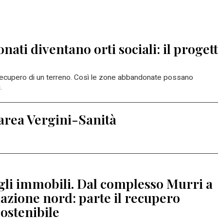
ati diventano orti sociali: il proget
l recupero di un terreno. Così
le zone abbandonate possano
.
l’area Vergini-Sanità
egli immobili. Dal complesso Murri a
allazione nord: parte il recupero
sostenibile