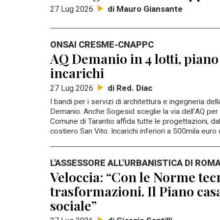
di Mauro Giansante
27 Lug 2026
ONSAI CRESME-CNAPPC
AQ Demanio in 4 lotti, piano
incarichi
di Red. Diac
27 Lug 2026
I bandi per i servizi di architettura e ingegneria de
Demanio. Anche Sogesid sceglie la via dell’AQ per affid
Comune di Tarantio affida tutte le progettazioni, d
costiero San Vito. Incarichi inferiori a 500mila eur
L'ASSESSORE ALL'URBANISTICA DI ROM
Veloccia: “Con le Norme tec
trasformazioni. Il Piano cas
sociale”