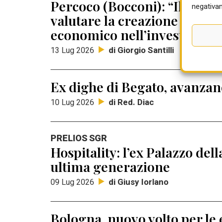
Percoco (Bocconi): “Il Maste
negativam
valutare la creazione e la di
economico nell’investiment
di Giorgio Santilli
13 Lug 2026
Ex dighe di Begato, avanzano
di Red. Diac
10 Lug 2026
PRELIOS SGR
Hospitality: l’ex Palazzo dell
ultima generazione
di Giusy Iorlano
09 Lug 2026
Bologna, nuovo volto per le 