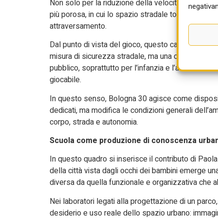
Non solo per la riduzione della velocità veicolare, 
negativam
più porosa, in cui lo spazio stradale torna progre
attraversamento.
Dal punto di vista del gioco, questo cambio di para
misura di sicurezza stradale, ma una condizione u
pubblico, soprattutto per l’infanzia e l’adolescenz
giocabile.
In questo senso, Bologna 30 agisce come dispositi
dedicati, ma modifica le condizioni generali dell’
corpo, strada e autonomia.
Scuola come produzione di conoscenza urba
In questo quadro si inserisce il contributo di Paola
della città vista dagli occhi dei bambini emerge un
diversa da quella funzionale e organizzativa che a
Nei laboratori legati alla progettazione di un parco, 
desiderio e uso reale dello spazio urbano: immagina