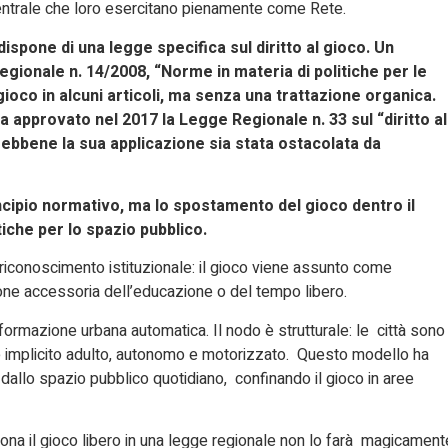
entrale che loro esercitano pienamente come Rete.
spone di una legge specifica sul diritto al gioco. Un
gionale n. 14/2008, “Norme in materia di politiche per le
gioco in alcuni articoli, ma senza una trattazione organica.
ha approvato nel 2017 la Legge Regionale n. 33 sul “diritto a
, sebbene la sua applicazione sia stata ostacolata da
rincipio normativo, ma lo spostamento del gioco dentro il
tiche per lo spazio pubblico.
i riconoscimento istituzionale: il gioco viene assunto come
ione accessoria dell’educazione o del tempo libero.
sformazione urbana automatica. Il nodo è strutturale: le città sono
te implicito adulto, autonomo e motorizzato. Questo modello ha
llo spazio pubblico quotidiano, confinando il gioco in aree
ona il gioco libero in una legge regionale non lo farà magicament