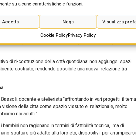
ma perché introduce una diversa idea di città: una città più lenta,
ente su alcune caratteristiche e funzioni.
ssivamente a essere spazio di relazione e non solo di
Accetta
Nega
Visualizza pref
digma è strutturale. La riduzione della velocità non è solo una
rbana che riapre possibilità di uso spontaneo dello spazio
Cookie Policy
Privacy Policy
a. Una città più lenta è anche una città potenzialmente più
vo di ri-costruzione della città quotidiana: non aggiunge spazi
ambiente costruito, rendendo possibile una nuova relazione tra
na
 Bassoli, docente e atelierista “affrontando in vari progetti il tema
a visione della città come spazio vissuto e relazionale, molto
bbiamo noi adulti.”
i bambini non ragionano in termini di fattibilità tecnica, ma di
no strutture più adatte alla loro età, dispositivi per arrampicarsi