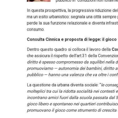
pubblico in condizioni non totalme
In questa prospettiva, la progressiva riduzione d
ma un esito urbanistico: segnala una città sempre 
perde la sua funzione relazionale e diventa infrast
consumo.
Consulta Cinnica e proposta di legge: il gioc
Dentro questo quadro si colloca il lavoro della
Co
che assicura il rispetto dell’art.31 della Convenzion
diritto è spesso compromesso da squilibri nella di
promuoviamo — autonomia dei bambini, diritto al 
pubblico — hanno una valenza che va oltre i confi
La questione da urbana diventa sociale: “
le conse
molteplici tra cui la ridotta socialità nei contesti
incontrano amici fuori dalla scuola passata dal 
gioco libero e spontaneo nei quartieri contribuis
promuovano il gioco come strumento di crescita 