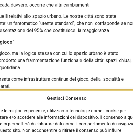
accada davvero, occorre che altri cambiamenti
elli relativi allo spazio urbano. Le nostre cittá sono state
te: un fantomatico “utente standard”, che non corrisponde se no
resentazione del 95% che costituisce la maggioranza.
 gioco”
 gioco, ma la logica stessa con cui lo spazio urbano è stato
prodotto una frammentazione funzionale della città: spazi chiusi,
 quotidiana.
ata come infrastruttura continua del gioco, della socialità e
arati.
e dalla proposta di legge regionale è invece opposta:
non
Gestisci Consenso
a diffusa, in cui il gioco diventa qualità dello spazio
re le migliori esperienze, utilizziamo tecnologie come i cookie per
re e/o accedere alle informazioni del dispositivo. Il consenso a q
esenta un laboratorio cruciale di trasformazione urbana.
e ci permetterà di elaborare dati come il comportamento di navigazi
questo sito. Non acconsentire o ritirare il consenso può influire