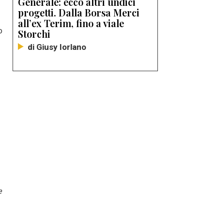
Generale: ecco altri undici
progetti. Dalla Borsa Merci
all’ex Terim, fino a viale
o
Storchi
di Giusy Iorlano
e