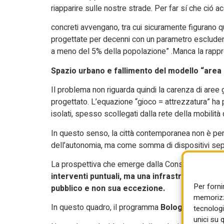
riapparire sulle nostre strade. Per far sí che ció 
concreti avvengano, tra cui sicuramente figurano qu
progettate per decenni con un parametro escluden
a meno del 5% della popolazione” .Manca la rapp
Spazio urbano e fallimento del modello “area
Il problema non riguarda quindi la carenza di aree
progettato. L’equazione “gioco = attrezzatura” ha 
isolati, spesso scollegati dalla rete della mobilità
In questo senso, la città contemporanea non è pens
dell’autonomia, ma come somma di dispositivi sep
La prospettiva che emerge dalla Consulta Cinnica 
interventi puntuali, ma una infrastruttura urban
Per forni
pubblico e non sua eccezione.
memorizza
In questo quadro, il programma
Bologna 30
rappr
tecnologi
unici su 