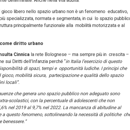
nte determinate. Anche nella vita adulta.
el gioco libero nello spazio urbano non è un fenomeno educativo,
più specializzata, normata e segmentata, in cui lo spazio pubblic
ruttura principalmente funzionale alla mobilità motorizzata e al
o come diritto urbano
nsulta Cinnica
la rete Bolognese – ma sempre più in crescita –
e sui Diritti dell’Infanzia perché “
in Italia l’esercizio di questo
sponibilità di spazi, tempi e opportunità ludiche. I principi che
gioco, mobilità sicura, partecipazione e qualità dello spazio
ni locali”.
guenze che genera uno spazio pubblico non adeguato sono
 extra-scolastici, con la percentuale di adolescenti che non
5,6% nel 2019 al 9,7% nel 2022. La mancanza di abitudine al
ce a questo fenomeno, sottolineando la necessità di politiche ch
e benessere.”