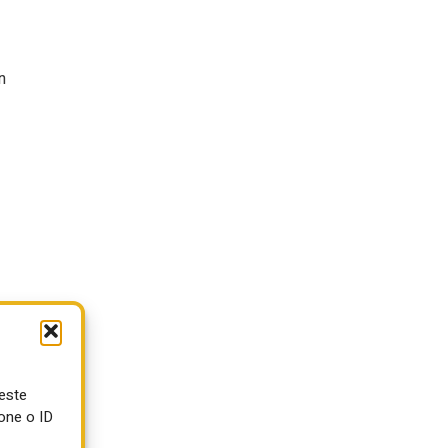
n
ueste
one o ID