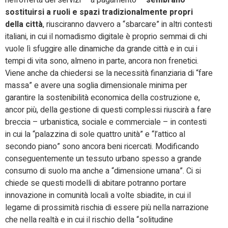
nell’offerta dei servizi – a pagamento –
sembrano
sostituirsi a ruoli e spazi tradizionalmente propri
della città
, riusciranno davvero a “sbarcare” in altri contesti
italiani, in cui il nomadismo digitale è proprio semmai di chi
vuole lì sfuggire alle dinamiche da grande città e in cui i
tempi di vita sono, almeno in parte, ancora non frenetici.
Viene anche da chiedersi se la necessità finanziaria di “fare
massa” e avere una soglia dimensionale minima per
garantire la sostenibilità economica della costruzione e,
ancor più, della gestione di questi complessi riuscirà a fare
breccia – urbanistica, sociale e commerciale – in contesti
in cui la “palazzina di sole quattro unità” e “l’attico al
secondo piano” sono ancora beni ricercati. Modificando
conseguentemente un tessuto urbano spesso a grande
consumo di suolo ma anche a “dimensione umana”. Ci si
chiede se questi modelli di abitare potranno portare
innovazione in comunità locali a volte sbiadite, in cui il
legame di prossimità rischia di essere più nella narrazione
che nella realtà e in cui il rischio della “solitudine