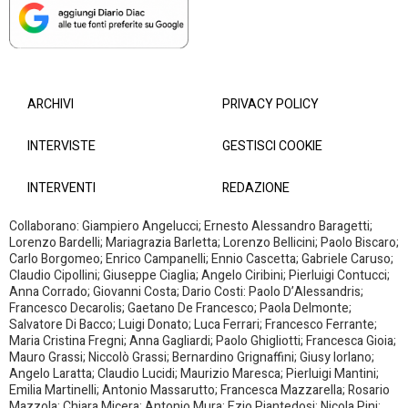
ARCHIVI
PRIVACY POLICY
INTERVISTE
GESTISCI COOKIE
INTERVENTI
REDAZIONE
Collaborano: Giampiero Angelucci; Ernesto Alessandro Baragetti;
Lorenzo Bardelli; Mariagrazia Barletta; Lorenzo Bellicini; Paolo Biscaro;
Carlo Borgomeo; Enrico Campanelli; Ennio Cascetta; Gabriele Caruso;
Claudio Cipollini; Giuseppe Ciaglia; Angelo Ciribini; Pierluigi Contucci;
Anna Corrado; Giovanni Costa; Dario Costi: Paolo D’Alessandris;
Francesco Decarolis; Gaetano De Francesco; Paola Delmonte;
Salvatore Di Bacco; Luigi Donato; Luca Ferrari; Francesco Ferrante;
Maria Cristina Fregni; Anna Gagliardi; Paolo Ghigliotti; Francesca Gioia;
Mauro Grassi; Niccolò Grassi; Bernardino Grignaffini; Giusy Iorlano;
Angelo Laratta; Claudio Lucidi; Maurizio Maresca; Pierluigi Mantini;
Emilia Martinelli; Antonio Massarutto; Francesca Mazzarella; Rosario
Mazzola; Chiara Micera; Antonio Mura; Ezio Piantedosi; Nicola Pini;