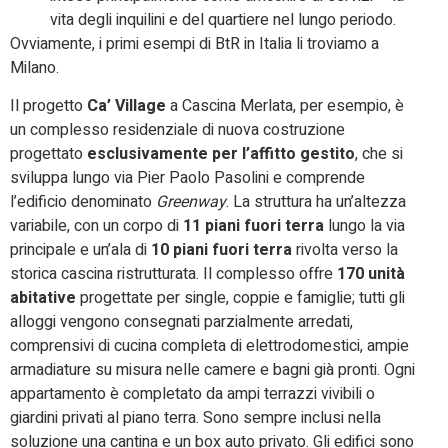
vita degli inquilini e del quartiere nel lungo periodo.
Ovviamente, i primi esempi di BtR in Italia li troviamo a
Milano.
Il progetto
Ca’ Village
a Cascina Merlata, per esempio, è
un complesso residenziale di nuova costruzione
progettato
esclusivamente per l’affitto gestito
, che si
sviluppa lungo via Pier Paolo Pasolini e comprende
l’edificio denominato
Greenway
. La struttura ha un’altezza
variabile, con un corpo di
11 piani fuori terra
lungo la via
principale e un’ala di
10 piani fuori terra
rivolta verso la
storica cascina ristrutturata. Il complesso offre
170 unità
abitative
progettate per single, coppie e famiglie; tutti gli
alloggi vengono consegnati parzialmente arredati,
comprensivi di cucina completa di elettrodomestici, ampie
armadiature su misura nelle camere e bagni già pronti. Ogni
appartamento è completato da ampi terrazzi vivibili o
giardini privati al piano terra. Sono sempre inclusi nella
soluzione una cantina e un box auto privato. Gli edifici sono