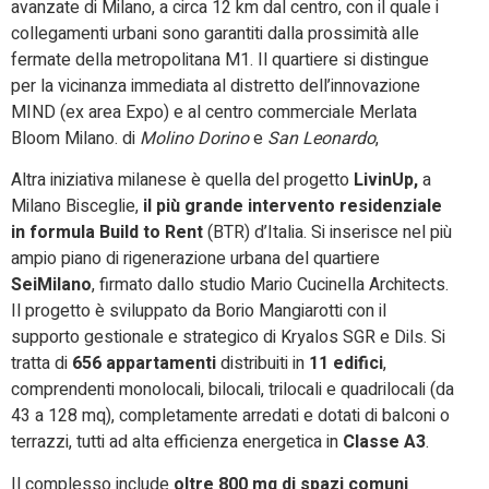
avanzate di Milano, a circa 12 km dal centro, con il quale i
collegamenti urbani sono garantiti dalla prossimità alle
fermate della metropolitana M1. Il quartiere si distingue
per la vicinanza immediata al distretto dell’innovazione
MIND (ex area Expo) e al centro commerciale Merlata
Bloom Milano. di
Molino Dorino
e
San Leonardo
,
Altra iniziativa milanese è quella del progetto
LivinUp,
a
Milano Bisceglie,
il più grande intervento residenziale
in formula Build to Rent
(BTR) d’Italia. Si inserisce nel più
ampio piano di rigenerazione urbana del quartiere
SeiMilano
, firmato dallo studio Mario Cucinella Architects.
Il progetto è sviluppato da Borio Mangiarotti con il
supporto gestionale e strategico di Kryalos SGR e Dils. Si
tratta di
656 appartamenti
distribuiti in
11 edifici
,
comprendenti monolocali, bilocali, trilocali e quadrilocali (da
43 a 128 mq), completamente arredati e dotati di balconi o
terrazzi, tutti ad alta efficienza energetica in
Classe A3
.
Il complesso include
oltre 800 mq di spazi comuni