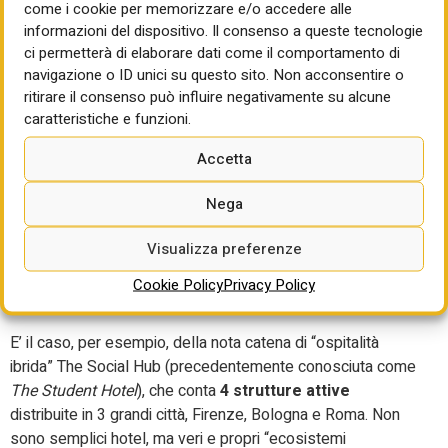
come i cookie per memorizzare e/o accedere alle
spazio performativo che come momento di stacco
informazioni del dispositivo. Il consenso a queste tecnologie
dalla quotidianità.
ci permetterà di elaborare dati come il comportamento di
Area bimbi
: area sicura, con arredi “educational” e
navigazione o ID unici su questo sito. Non acconsentire o
un’ampia selezione di giochi.
ritirare il consenso può influire negativamente su alcune
Ma il modello BtR non interessa solo Milano. A Torino sta
caratteristiche e funzioni.
prendendo forma un complesso di 31 appartamenti, il
Accetta
Maria Vittoria 18, con prezzi da 1300 euro circa per un
bilocale più 216 euro di canone per servizi. In diverse città i
Nega
complessi che fungono prevalentemente da “studentati”
privati hanno una porzione simile ai BtR, per lavoratori o
Visualizza preferenze
giovani coppie in cerca di una soluzione abitativa
contemporanea, pronta, temporanea ma senza scadenza
Cookie Policy
Privacy Policy
breve.
E’ il caso, per esempio, della nota catena di “ospitalità
ibrida” The Social Hub (precedentemente conosciuta come
The Student Hotel
), che conta
4 strutture attive
distribuite in 3 grandi città, Firenze, Bologna e Roma. Non
sono semplici hotel, ma veri e propri “ecosistemi