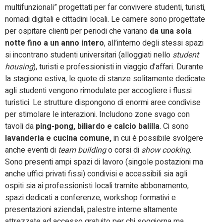
multifunzionali” progettati per far convivere studenti, turisti,
nomadi digitali e cittadini locali. Le camere sono progettate
per ospitare clienti per periodi che variano
da una sola
notte fino a un anno intero
, all’interno degli stessi spazi
si incontrano studenti universitari (alloggiati nello
student
housing
), turisti e professionisti in viaggio d’affari. Durante
la stagione estiva, le quote di stanze solitamente dedicate
agli studenti vengono rimodulate per accogliere i flussi
turistici. Le strutture dispongono di enormi aree condivise
per stimolare le interazioni. Includono zone svago con
tavoli da
ping-pong, biliardo e calcio balilla
. Ci sono
lavanderia e cucina comune,
in cui è possibile svolgere
anche eventi di
team building
o corsi di
show cooking
.
Sono presenti ampi spazi di lavoro (singole postazioni ma
anche uffici privati fissi) condivisi e accessibili sia agli
ospiti sia ai professionisti locali tramite abbonamento,
spazi dedicati a conferenze, workshop formativi e
presentazioni aziendali, palestre interne altamente
attrezzate ad accesso gratuito per chi soggiorna ma