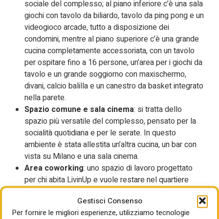
sociale del complesso; al piano inferiore c’è una sala
giochi con tavolo da biliardo, tavolo da ping pong e un
videogioco arcade, tutto a disposizione dei
condomini, mentre al piano superiore c’è una grande
cucina completamente accessoriata, con un tavolo
per ospitare fino a 16 persone, un’area per i giochi da
tavolo e un grande soggiorno con maxischermo,
divani, calcio balilla e un canestro da basket integrato
nella parete.
Spazio comune e sala cinema
: si tratta dello
spazio più versatile del complesso, pensato per la
socialità quotidiana e per le serate. In questo
ambiente è stata allestita un’altra cucina, un bar con
vista su Milano e una sala cinema.
Area coworking
: uno spazio di lavoro progettato
per chi abita LivinUp e vuole restare nel quartiere
senza rinunciare ad un luogo idoneo per lavorare.
Gestisci Consenso
Palestra
: su due livelli, con vista sulla città,
Per fornire le migliori esperienze, utilizziamo tecnologie
costituisce un ambiente che funziona sia come