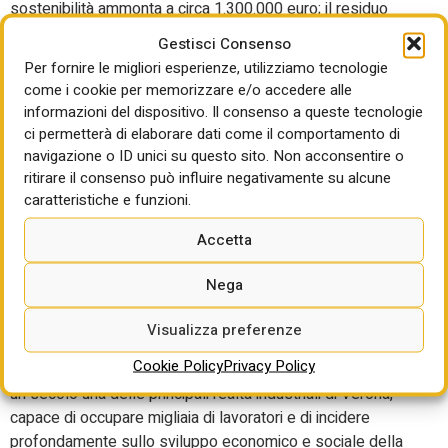
sostenibilità ammonta a circa 1.300.000 euro; il residuo
sarà conguagliato in denaro. I soggetti attuatori sono
Gestisci Consenso
inoltre tenuti al pagamento di un onere aggiuntivo di circa
Per fornire le migliori esperienze, utilizziamo tecnologie
203.000 euro, corrispondente all’1% del valore catastale
come i cookie per memorizzare e/o accedere alle
dell’area, a seguito della proroga della scheda norma
informazioni del dispositivo. Il consenso a queste tecnologie
disposta dal Consiglio Comunale con delibera n. 61 del
ci permetterà di elaborare dati come il comportamento di
novembre 2025.
navigazione o ID unici su questo sito. Non acconsentire o
ritirare il consenso può influire negativamente su alcune
Tutti interventi questi, pensati per restituire centralità alla
caratteristiche e funzioni.
dimensione collettiva, trasformando un’area produttiva
dismessa in un luogo di incontro e socialità.
Accetta
Tra storia industriale e
Nega
rigenerazione urbana
Visualizza preferenze
Cookie Policy
Privacy Policy
Il Lanificio Veronese Fratelli Tiberghien è stato per quasi
un secolo una delle principali realtà industriali di Verona,
capace di occupare migliaia di lavoratori e di incidere
profondamente sullo sviluppo economico e sociale della