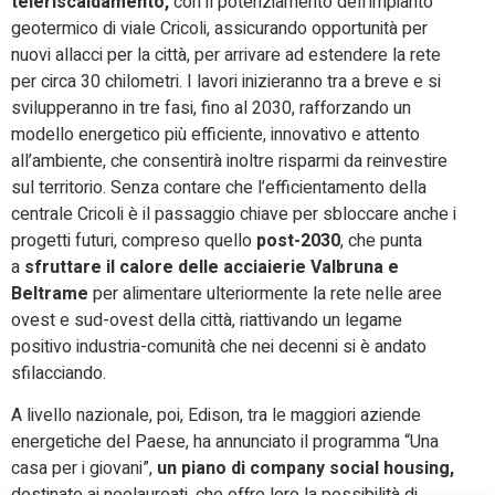
teleriscaldamento,
con il potenziamento dell’impianto
geotermico di viale Cricoli, assicurando opportunità per
nuovi allacci per la città, per arrivare ad estendere la rete
per circa 30 chilometri. I lavori inizieranno tra a breve e si
svilupperanno in tre fasi, fino al 2030,
rafforzando un
modello energetico più efficiente, innovativo e attento
all’ambiente, che consentirà inoltre risparmi da reinvestire
sul territorio. Senza contare che l’efficientamento della
centrale Cricoli è il passaggio chiave per sbloccare anche i
progetti futuri, compreso quello
post-2030
, che punta
a
sfruttare il calore delle acciaierie Valbruna e
Beltrame
per alimentare ulteriormente la rete nelle aree
ovest e sud-ovest della città, riattivando un legame
positivo industria-comunità che nei decenni si è andato
sfilacciando.
A livello nazionale, poi,
Edison, tra le maggiori aziende
energetiche del Paese, ha annunciato il programma “Una
casa per i giovani”,
un piano di company social housing,