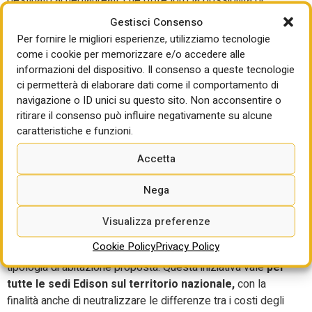
destinato ai neolaureati, che offre loro la possibilità di
vivere in una casa propria in prossimità della sede di lavoro
Gestisci Consenso
e di avviare un percorso di autonomia personale e
Per fornire le migliori esperienze, utilizziamo tecnologie
professionale. L’iniziativa è rivolta ai neolaureati che non
come i cookie per memorizzare e/o accedere alle
hanno un alloggio diverso da quello del proprio nucleo di
informazioni del dispositivo. Il consenso a queste tecnologie
origine, ai quali Edison dà la possibilità di affittare
un
ci permetterà di elaborare dati come il comportamento di
navigazione o ID unici su questo sito. Non acconsentire o
bilocale arredato, in una zona che si trova entro
ritirare il consenso può influire negativamente su alcune
mezz’ora dalla sede di lavoro e collegato con mezzi
caratteristiche e funzioni.
pubblici
. Un partner esterno specializzato nelle locazioni
immobiliari si occupa della ricerca, identificazione e
Accetta
gestione contrattuale e amministrativa della locazione
abitativa nonché di tutte le utenze a essa connesse. Ai
Nega
fruitori del servizio è richiesto un contributo spese mensile
ritenuto sostenibile e ha un valore non superiore a un terzo
Visualizza preferenze
della retribuzione netta mensile, spesso dunque
Cookie Policy
Privacy Policy
sensibilmente inferiore al prezzo medio di mercato per la
tipologia di abitazione proposta. Questa iniziativa vale
per
tutte le sedi Edison sul territorio nazionale,
con la
finalità anche di neutralizzare
le differenze tra i costi degli