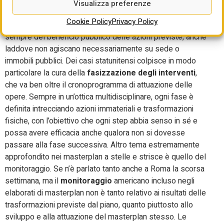
strumento principe dell’
interazione pubblico-privato
, una
Visualizza preferenze
sorta di cornice per definire in modo trasparente e
Cookie Policy
Privacy Policy
strutturato il
chi-fa-cosa-quando
, con una forte evidenza
sempre del beneficio pubblico delle azioni previste, anche
laddove non agiscano necessariamente su sede o
immobili pubblici. Dei casi statunitensi colpisce in modo
particolare la cura della
fasizzazione degli interventi
,
che va ben oltre il cronoprogramma di attuazione delle
opere. Sempre in un’ottica multidisciplinare, ogni fase è
definita intrecciando azioni immateriali e trasformazioni
fisiche, con l’obiettivo che ogni step abbia senso in sé e
possa avere efficacia anche qualora non si dovesse
passare alla fase successiva. Altro tema estremamente
approfondito nei masterplan a stelle e strisce è quello del
monitoraggio. Se n’è parlato tanto anche a Roma la scorsa
settimana, ma il
monitoraggio
americano incluso negli
elaborati di masterplan non è tanto relativo ai risultati delle
trasformazioni previste dal piano, quanto piuttosto allo
sviluppo e alla attuazione del masterplan stesso. Le