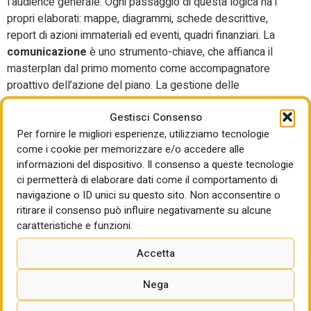
l’audience generale. Ogni passaggio di questa logica ha i
propri elaborati: mappe, diagrammi, schede descrittive,
report di azioni immateriali ed eventi, quadri finanziari. La
comunicazione
è uno strumento-chiave, che affianca il
masterplan dal primo momento come accompagnatore
proattivo dell’azione del piano. La gestione delle
trasformazioni è studiata da subito attraverso un
Gestisci Consenso
Management Plan
, che va ad identificare attori, ruoli,
Per fornire le migliori esperienze, utilizziamo tecnologie
responsabilità, indicatori delle performance, obiettivi con
come i cookie per memorizzare e/o accedere alle
relative scadenze. Nessuna trasformazione viene lasciata
informazioni del dispositivo. Il consenso a queste tecnologie
a se stessa, dal concepimento fino al funzionamento a
ci permetterà di elaborare dati come il comportamento di
regime. Gli “uffici” pubblici di coordinamento di un
navigazione o ID unici su questo sito. Non acconsentire o
masterplan sono sempre multisettoriali, con uno staff
ritirare il consenso può influire negativamente su alcune
creato ad hoc attingendo dalle discipline maggiormente
caratteristiche e funzioni.
rilevanti per l’area in questione, in dialogo continuo con tutti
gli altri player della trasformazione.
Accetta
Se invece ci spostiamo un po’ più a sud, in area
Nega
statunitense, vediamo che spesso il masterplan diventa lo