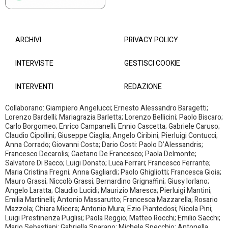
ARCHIVI
PRIVACY POLICY
INTERVISTE
GESTISCI COOKIE
INTERVENTI
REDAZIONE
Collaborano: Giampiero Angelucci; Ernesto Alessandro Baragetti;
Lorenzo Bardelli; Mariagrazia Barletta; Lorenzo Bellicini; Paolo Biscaro;
Carlo Borgomeo; Enrico Campanelli; Ennio Cascetta; Gabriele Caruso;
Claudio Cipollini; Giuseppe Ciaglia; Angelo Ciribini; Pierluigi Contucci;
Anna Corrado; Giovanni Costa; Dario Costi: Paolo D’Alessandris;
Francesco Decarolis; Gaetano De Francesco; Paola Delmonte;
Salvatore Di Bacco; Luigi Donato; Luca Ferrari; Francesco Ferrante;
Maria Cristina Fregni; Anna Gagliardi; Paolo Ghigliotti; Francesca Gioia;
Mauro Grassi; Niccolò Grassi; Bernardino Grignaffini; Giusy Iorlano;
Angelo Laratta; Claudio Lucidi; Maurizio Maresca; Pierluigi Mantini;
Emilia Martinelli; Antonio Massarutto; Francesca Mazzarella; Rosario
Mazzola; Chiara Micera; Antonio Mura; Ezio Piantedosi; Nicola Pini;
Luigi Prestinenza Puglisi; Paola Reggio; Matteo Rocchi; Emilio Sacchi;
Mario Sebastiani; Gabriella Sparano; Michele Specchio; Antonella