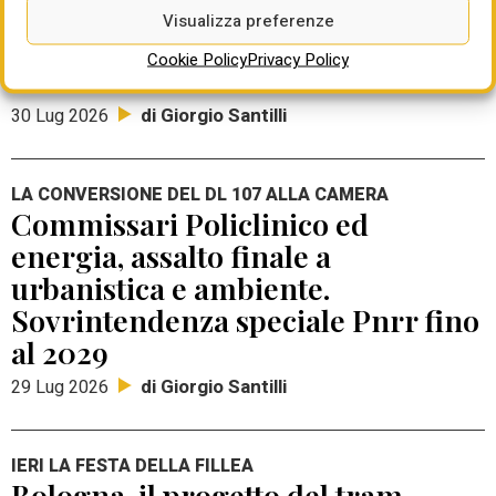
proposte di valorizzazione (4 per
Visualizza preferenze
studentati). Investimenti fra 31 e
Cookie Policy
Privacy Policy
100 milioni
di Giorgio Santilli
30 Lug 2026
LA CONVERSIONE DEL DL 107 ALLA CAMERA
Commissari Policlinico ed
energia, assalto finale a
urbanistica e ambiente.
Sovrintendenza speciale Pnrr fino
al 2029
di Giorgio Santilli
29 Lug 2026
IERI LA FESTA DELLA FILLEA
Bologna, il progetto del tram