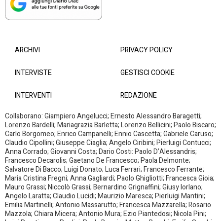
ARCHIVI
PRIVACY POLICY
INTERVISTE
GESTISCI COOKIE
INTERVENTI
REDAZIONE
Collaborano: Giampiero Angelucci; Ernesto Alessandro Baragetti;
Lorenzo Bardelli; Mariagrazia Barletta; Lorenzo Bellicini; Paolo Biscaro;
Carlo Borgomeo; Enrico Campanelli; Ennio Cascetta; Gabriele Caruso;
Claudio Cipollini; Giuseppe Ciaglia; Angelo Ciribini; Pierluigi Contucci;
Anna Corrado; Giovanni Costa; Dario Costi: Paolo D’Alessandris;
Francesco Decarolis; Gaetano De Francesco; Paola Delmonte;
Salvatore Di Bacco; Luigi Donato; Luca Ferrari; Francesco Ferrante;
Maria Cristina Fregni; Anna Gagliardi; Paolo Ghigliotti; Francesca Gioia;
Mauro Grassi; Niccolò Grassi; Bernardino Grignaffini; Giusy Iorlano;
Angelo Laratta; Claudio Lucidi; Maurizio Maresca; Pierluigi Mantini;
Emilia Martinelli; Antonio Massarutto; Francesca Mazzarella; Rosario
Mazzola; Chiara Micera; Antonio Mura; Ezio Piantedosi; Nicola Pini;