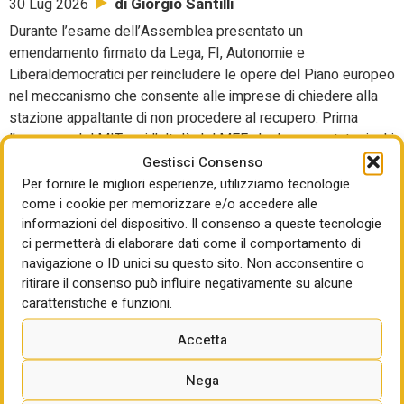
di Giorgio Santilli
30 Lug 2026
Durante l’esame dell’Assemblea presentato un
emendamento firmato da Lega, FI, Autonomie e
Liberaldemocratici per reincludere le opere del Piano europeo
nel meccanismo che consente alle imprese di chiedere alla
stazione appaltante di non procedere al recupero. Prima
l’assenso del MIT, poi l’altolà del MEF che ha paventato rischi
di ritardo nella rendicontazione delle opere, nonostante fosse
Gestisci Consenso
stato richiamato nella proposta proprio il rispetto degli
Per fornire le migliori esperienze, utilizziamo tecnologie
come i cookie per memorizzare e/o accedere alle
obblighi di rendicontazione come condizione per procedere.
informazioni del dispositivo. Il consenso a queste tecnologie
ci permetterà di elaborare dati come il comportamento di
IL DOCUMENTO DI ROMA CAPITALE
navigazione o ID unici su questo sito. Non acconsentire o
Studentato puro, con housing o
ritirare il consenso può influire negativamente su alcune
caratteristiche e funzioni.
didattica, rigenerazione a
vocazione sociale, hotel e
Accetta
commerciale: per il “Dente
Nega
cariato” di Termini arrivate sei