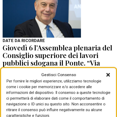
DATE DA RICORDARE
Giovedì 6 l’Assemblea plenaria del
Consiglio superiore dei lavori
pubblici sdogana il Ponte. “Via
libera con prescrizioni”. Non
Gestisci Consenso
saranno né poche né leggere (350
Per fornire le migliori esperienze, utilizziamo tecnologie
pagine), progetto da adeguare
come i cookie per memorizzare e/o accedere alle
informazioni del dispositivo. Il consenso a queste tecnologie
di Giorgio Santilli
04 Ago 2026
ci permetterà di elaborare dati come il comportamento di
navigazione o ID unici su questo sito. Non acconsentire o
ritirare il consenso può influire negativamente su alcune
caratteristiche e funzioni.