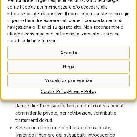
Per fornire le migliori esperienze, utilizziamo tecnologie
e datori che utilizzano manodopera sfruttata.
come i cookie per memorizzare e/o accedere alle
Rafforzamento delle ispezioni INL con piani di
informazioni del dispositivo. Il consenso a queste tecnologie
ci permetterà di elaborare dati come il comportamento di
vigilanza mirati su edilizia, subappalti e lavoro
navigazione o ID unici su questo sito. Non acconsentire o
somministrato, e uso di task‑force interforze nei
ritirare il consenso può influire negativamente su alcune
territori più esposti.
caratteristiche e funzioni.
Reintroduzione e potenziamento dei reati di
somministrazione illecita di manodopera e
Accetta
intermediazione illecita, con competenza delle
procure distrettuali per indagare le filiere criminali più
Nega
complesse.​
Regole su appalti e responsabilità
Visualizza preferenze
Uso pieno della responsabilità
solidale
negli appalti
Cookie Policy
Privacy Policy
e subappalti: il lavoratore può rivalersi non solo sul
datore diretto ma anche lungo tutta la catena fino al
committente privato, per retribuzioni, contributi e
trattamenti dovuti.
Selezione di imprese strutturate e qualificate,
limitando il numero dei subappalti, introducendo