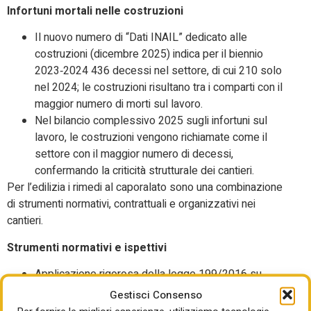
Infortuni mortali nelle costruzioni
Il nuovo numero di “Dati INAIL” dedicato alle
costruzioni (dicembre 2025) indica per il biennio
2023‑2024 436 decessi nel settore, di cui 210 solo
nel 2024; le costruzioni risultano tra i comparti con il
maggior numero di morti sul lavoro.
Nel bilancio complessivo 2025 sugli infortuni sul
lavoro, le costruzioni vengono richiamate come il
settore con il maggior numero di decessi,
confermando la criticità strutturale dei cantieri.​
Per l’edilizia i rimedi al caporalato sono una combinazione
di strumenti normativi, contrattuali e organizzativi nei
cantieri.
Strumenti normativi e ispettivi
Applicazione rigorosa della legge 199/2016 su
intermediazione illecita e sfruttamento, estesa anche
Gestisci Consenso
ai cantieri, con procedimenti penali a carico di caporali