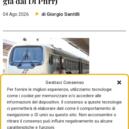
già dal Dl Pnrr)
di Giorgio Santilli
04 Ago 2026
Gestisci Consenso
Per fornire le migliori esperienze, utilizziamo tecnologie
come i cookie per memorizzare e/o accedere alle
informazioni del dispositivo. Il consenso a queste tecnologie
DOPO CINQUE GIORNI DI BRACCIO DI FERRO ALLA
ci permetterà di elaborare dati come il comportamento di
CAMERA
navigazione o ID unici su questo sito. Non acconsentire o
La commissione europea piega
ritirare il consenso può influire negativamente su alcune
governo, destra e sinistra sulla
caratteristiche e funzioni.