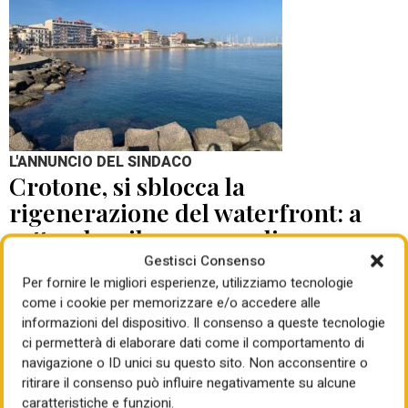
L'ANNUNCIO DEL SINDACO
Crotone, si sblocca la
rigenerazione del waterfront: a
settembre il concorso di
progettazione
Gestisci Consenso
Per fornire le migliori esperienze, utilizziamo tecnologie
come i cookie per memorizzare e/o accedere alle
di Mauro Giansante
05 Ago 2026
informazioni del dispositivo. Il consenso a queste tecnologie
ci permetterà di elaborare dati come il comportamento di
navigazione o ID unici su questo sito. Non acconsentire o
ritirare il consenso può influire negativamente su alcune
caratteristiche e funzioni.