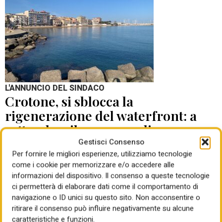
L'ANNUNCIO DEL SINDACO
Crotone, si sblocca la
rigenerazione del waterfront: a
settembre il concorso di
progettazione
Gestisci Consenso
Per fornire le migliori esperienze, utilizziamo tecnologie
come i cookie per memorizzare e/o accedere alle
di Mauro Giansante
05 Ago 2026
informazioni del dispositivo. Il consenso a queste tecnologie
ci permetterà di elaborare dati come il comportamento di
navigazione o ID unici su questo sito. Non acconsentire o
ritirare il consenso può influire negativamente su alcune
caratteristiche e funzioni.