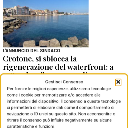
L'ANNUNCIO DEL SINDACO
Crotone, si sblocca la
rigenerazione del waterfront: a
settembre il concorso di
progettazione
Gestisci Consenso
Per fornire le migliori esperienze, utilizziamo tecnologie
come i cookie per memorizzare e/o accedere alle
di Mauro Giansante
05 Ago 2026
informazioni del dispositivo. Il consenso a queste tecnologie
ci permetterà di elaborare dati come il comportamento di
navigazione o ID unici su questo sito. Non acconsentire o
ritirare il consenso può influire negativamente su alcune
caratteristiche e funzioni.