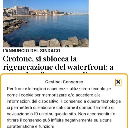
L'ANNUNCIO DEL SINDACO
Crotone, si sblocca la
rigenerazione del waterfront: a
settembre il concorso di
progettazione
Gestisci Consenso
Per fornire le migliori esperienze, utilizziamo tecnologie
come i cookie per memorizzare e/o accedere alle
di Mauro Giansante
05 Ago 2026
informazioni del dispositivo. Il consenso a queste tecnologie
ci permetterà di elaborare dati come il comportamento di
navigazione o ID unici su questo sito. Non acconsentire o
ritirare il consenso può influire negativamente su alcune
caratteristiche e funzioni.