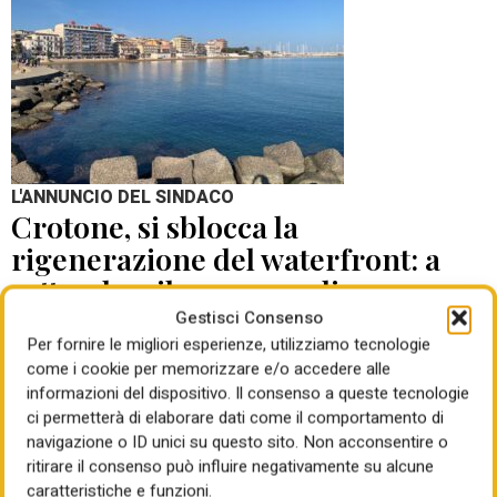
L'ANNUNCIO DEL SINDACO
Crotone, si sblocca la
rigenerazione del waterfront: a
settembre il concorso di
progettazione
Gestisci Consenso
Per fornire le migliori esperienze, utilizziamo tecnologie
come i cookie per memorizzare e/o accedere alle
di Mauro Giansante
05 Ago 2026
informazioni del dispositivo. Il consenso a queste tecnologie
ci permetterà di elaborare dati come il comportamento di
navigazione o ID unici su questo sito. Non acconsentire o
ritirare il consenso può influire negativamente su alcune
caratteristiche e funzioni.