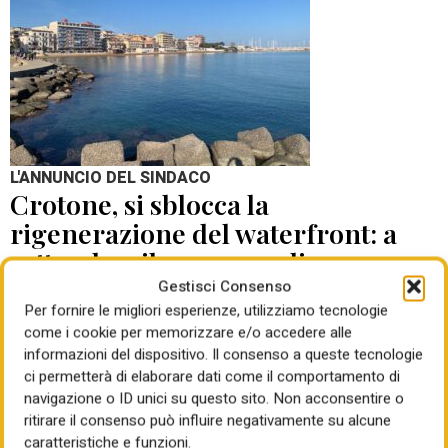
L'ANNUNCIO DEL SINDACO
Crotone, si sblocca la
rigenerazione del waterfront: a
settembre il concorso di
progettazione
Gestisci Consenso
Per fornire le migliori esperienze, utilizziamo tecnologie
come i cookie per memorizzare e/o accedere alle
di Mauro Giansante
05 Ago 2026
informazioni del dispositivo. Il consenso a queste tecnologie
ci permetterà di elaborare dati come il comportamento di
navigazione o ID unici su questo sito. Non acconsentire o
ritirare il consenso può influire negativamente su alcune
caratteristiche e funzioni.