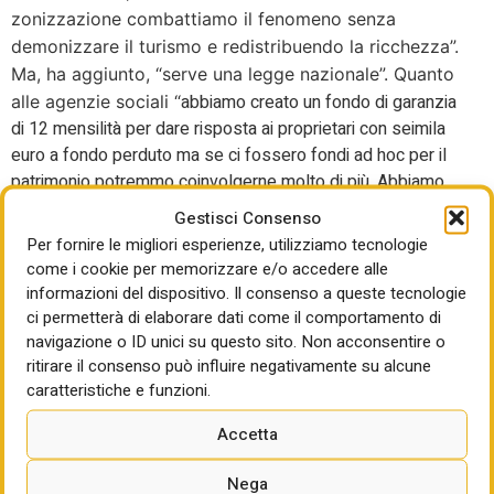
zonizzazione combattiamo il fenomeno senza
demonizzare il turismo e redistribuendo la ricchezza”.
Ma, ha aggiunto, “serve una legge nazionale”. Quanto
abbiamo creato un fondo di garanzia
alle agenzie sociali “
di 12 mensilità per dare risposta ai proprietari con seimila
euro a fondo perduto ma se ci fossero fondi ad hoc per il
patrimonio potremmo coinvolgerne molto di più. Abbiamo
anche deciso di rimborsare l’Imu a chi affitta tramite le
Gestisci Consenso
agenzie”. Tanta carne al fuoco anche dai Comuni, insomma,
Per fornire le migliori esperienze, utilizziamo tecnologie
sul piano casa. Ed è solo l’inizio.
come i cookie per memorizzare e/o accedere alle
informazioni del dispositivo. Il consenso a queste tecnologie
ci permetterà di elaborare dati come il comportamento di
navigazione o ID unici su questo sito. Non acconsentire o
ritirare il consenso può influire negativamente su alcune
caratteristiche e funzioni.
Accetta
Nega