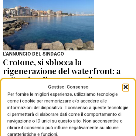
L'ANNUNCIO DEL SINDACO
Crotone, si sblocca la
rigenerazione del waterfront: a
settembre il concorso di
progettazione
Gestisci Consenso
Per fornire le migliori esperienze, utilizziamo tecnologie
come i cookie per memorizzare e/o accedere alle
di Mauro Giansante
05 Ago 2026
informazioni del dispositivo. Il consenso a queste tecnologie
ci permetterà di elaborare dati come il comportamento di
navigazione o ID unici su questo sito. Non acconsentire o
ritirare il consenso può influire negativamente su alcune
caratteristiche e funzioni.