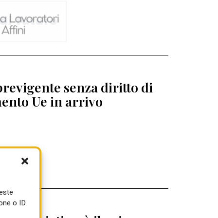
revigente senza diritto di
ento Ue in arrivo
ueste
one o ID