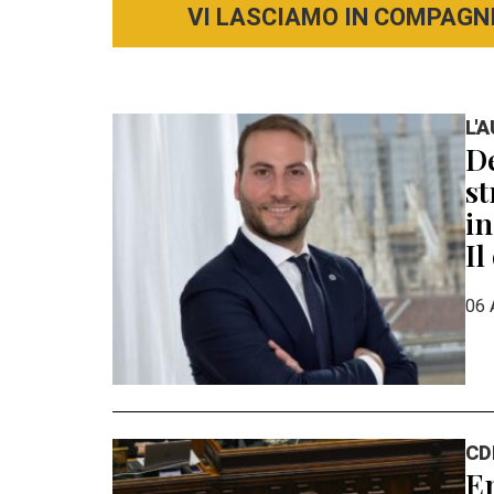
VI LASCIAMO IN COMPAGNI
L'
De
st
in
Il
06 
CD
En