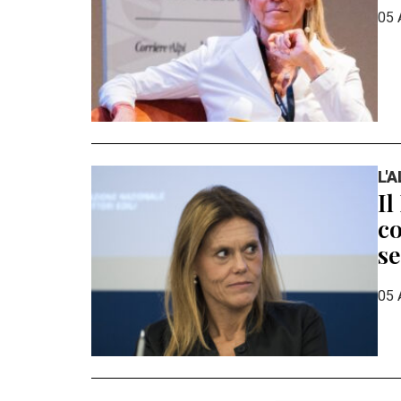
05 
L'
Il
co
se
05 