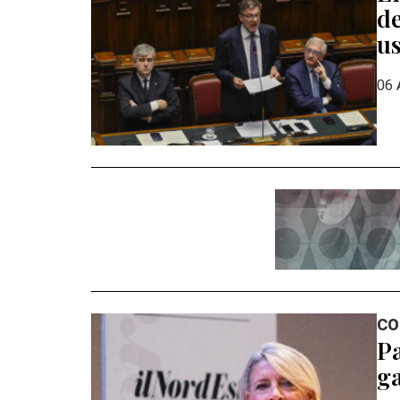
de
us
06 
CO
Pa
ga