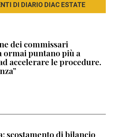
TI DI DIARIO DIAC ESTATE
ione dei commissari
ga ormai puntano più a
ad accelerare le procedure.
enza”
ia: scostamento di bilancio