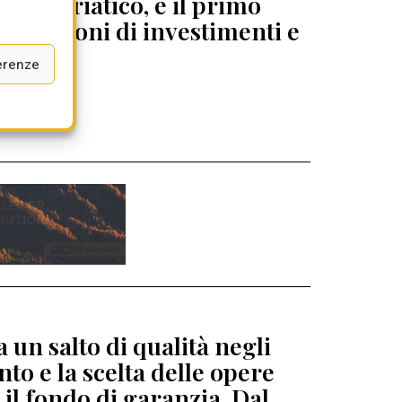
lto Adriatico, è il primo
95 milioni di investimenti e
erenze
 un salto di qualità negli
to e la scelta delle opere
 il fondo di garanzia. Dal