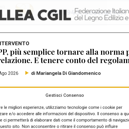
INTERVENTO
P, più semplice tornare alla norma p
elazione. E tenere conto del regolam
di Mariangela Di Giandomenico
Ago 2026
Gestisci Consenso
re le migliori esperienze, utilizziamo tecnologie come i cookie per
re e/o accedere alle informazioni del dispositivo. Il consenso a q
e ci permetterà di elaborare dati come il comportamento di navigazi
 SOCIETA' GESTISCE LA A4 VENEZIA-TRIESTE
questo sito. Non acconsentire o ritirare il consenso può influire