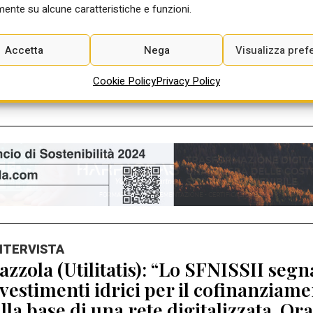
 Cipess approva il PEF di Autostrade A
ente su alcune caratteristiche e funzioni.
st-riforma. Per la concessionaria 1.8
daggi bloccati fino al 2029
Accetta
Nega
Visualizza pref
di Giorgio Santilli
Ago 2026
Cookie Policy
Privacy Policy
INTERVISTA
zzola (Utilitatis): “Lo SFNISSII segna
vestimenti idrici per il cofinanziamen
lla base di una rete digitalizzata. Ora