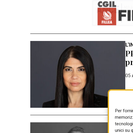
L'
PP
pr
05 
Per forni
memorizza
tecnologi
LA
unici su 