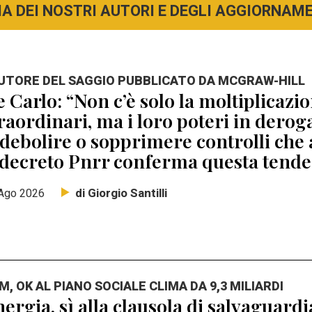
A DEI NOSTRI AUTORI E DEGLI AGGIORNAMEN
AUTORE DEL SAGGIO PUBBLICATO DA MCGRAW-HILL
 Carlo: “Non c’è solo la moltiplicaz
raordinari, ma i loro poteri in dero
debolire o sopprimere controlli che 
 decreto Pnrr conferma questa tend
di Giorgio Santilli
Ago 2026
M, OK AL PIANO SOCIALE CLIMA DA 9,3 MILIARDI
ergia, sì alla clausola di salvaguard