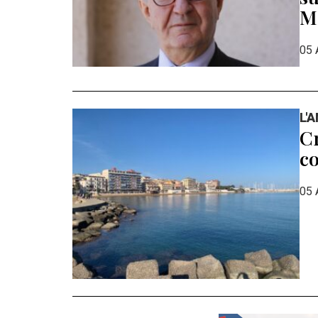
MI
05 
L'
Cr
co
05 