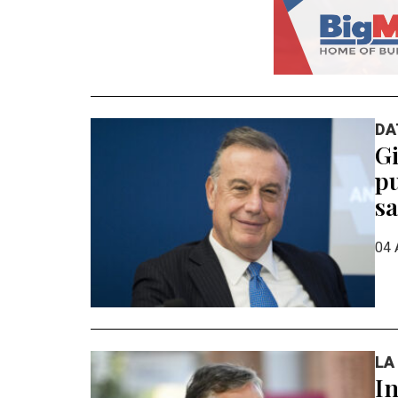
DA
Gi
pu
sa
04 
LA
In