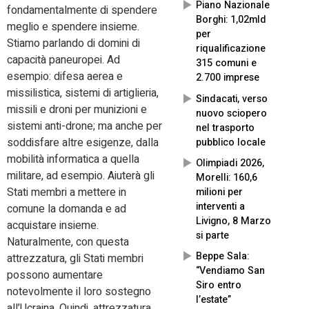
Piano Nazionale
fondamentalmente di spendere
Borghi: 1,02mld
meglio e spendere insieme.
per
Stiamo parlando di domini di
riqualificazione
capacità paneuropei. Ad
315 comuni e
esempio: difesa aerea e
2.700 imprese
missilistica, sistemi di artiglieria,
Sindacati, verso
missili e droni per munizioni e
nuovo sciopero
sistemi anti-drone; ma anche per
nel trasporto
soddisfare altre esigenze, dalla
pubblico locale
mobilità informatica a quella
Olimpiadi 2026,
militare, ad esempio. Aiuterà gli
Morelli: 160,6
Stati membri a mettere in
milioni per
interventi a
comune la domanda e ad
Livigno, 8 Marzo
acquistare insieme.
si parte
Naturalmente, con questa
Beppe Sala:
attrezzatura, gli Stati membri
“Vendiamo San
possono aumentare
Siro entro
notevolmente il loro sostegno
l’estate”
all’Ucraina. Quindi, attrezzatura