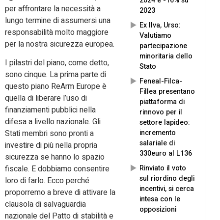
2024 e -16% su
per affrontare la necessità a
2023
lungo termine di assumersi una
Ex Ilva, Urso:
responsabilità molto maggiore
Valutiamo
per la nostra sicurezza europea.
partecipazione
minoritaria dello
I pilastri del piano, come detto,
Stato
sono cinque. La prima parte di
Feneal-Filca-
questo piano ReArm Europe è
Fillea presentano
quella di liberare l’uso di
piattaforma di
finanziamenti pubblici nella
rinnovo per il
difesa a livello nazionale. Gli
settore lapideo:
incremento
Stati membri sono pronti a
salariale di
investire di più nella propria
330euro al L136
sicurezza se hanno lo spazio
Rinviato il voto
fiscale. E dobbiamo consentire
sul riordino degli
loro di farlo. Ecco perché
incentivi, si cerca
proporremo a breve di attivare la
intesa con le
clausola di salvaguardia
opposizioni
nazionale del Patto di stabilità e