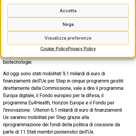
Oggi la Piattaforma tecnologica strategica per l’Europa
Accetta
(Step) celebra il suo primo anno di attività per lo sviluppo e
la produzione di tecnologie critiche in Europa. Lo scorso
Nega
anno, Step ha riunito il potere d’investimento di 11
programmi dell’Ue e ha mobilitato oltre 15 miliardi di euro
Visualizza preferenze
per sostenere la competitività dell’Europa in tre settori
strategici: tecnologie digitali e innovazione deep-tech,
Cookie Policy
Privacy Policy
tecnologie pulite ed efficienti sotto il profilo delle risorse e
biotecnologie.
Ad oggi sono stati mobilitati 9,1 miliardi di euro di
finanziamenti dell’Ue per Step in cinque programmi gestiti
direttamente dalla Commissione, vale a dire il programma
Europa digitale, il Fondo europeo per la difesa, il
programma Eu4Health, Horizon Europe e il Fondo per
l’innovazione. Ulteriori 6,1 miliardi di euro di finanziamenti
Ue saranno mobilitati per Step grazie alla
riprogrammazione dei fondi della politica di coesione da
parte di 11 Stati membri pionieristici dell’Ue.