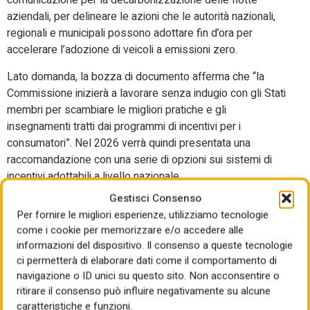
comunicazione per la decarbonizzazione delle flotte
aziendali, per delineare le azioni che le autorità nazionali,
regionali e municipali possono adottare fin d’ora per
accelerare l’adozione di veicoli a emissioni zero.
Lato domanda, la bozza di documento afferma che “la
Commissione inizierà a lavorare senza indugio con gli Stati
membri per scambiare le migliori pratiche e gli
insegnamenti tratti dai programmi di incentivi per i
consumatori”. Nel 2026 verrà quindi presentata una
raccomandazione con una serie di opzioni sui sistemi di
incentivi adottabili a livello nazionale.
Gestisci Consenso
La Piattaforma tecnologica
Per fornire le migliori esperienze, utilizziamo tecnologie
strategica Ue mobiliterà più
come i cookie per memorizzare e/o accedere alle
informazioni del dispositivo. Il consenso a queste tecnologie
di 15mld per stimolare
ci permetterà di elaborare dati come il comportamento di
navigazione o ID unici su questo sito. Non acconsentire o
investimenti
ritirare il consenso può influire negativamente su alcune
caratteristiche e funzioni.