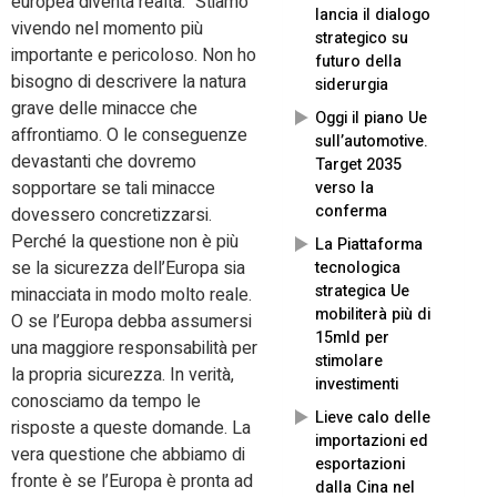
europea diventa realtà. “Stiamo
lancia il dialogo
vivendo nel momento più
strategico su
importante e pericoloso. Non ho
futuro della
bisogno di descrivere la natura
siderurgia
grave delle minacce che
Oggi il piano Ue
affrontiamo. O le conseguenze
sull’automotive.
devastanti che dovremo
Target 2035
sopportare se tali minacce
verso la
conferma
dovessero concretizzarsi.
Perché la questione non è più
La Piattaforma
se la sicurezza dell’Europa sia
tecnologica
strategica Ue
minacciata in modo molto reale.
mobiliterà più di
O se l’Europa debba assumersi
15mld per
una maggiore responsabilità per
stimolare
la propria sicurezza. In verità,
investimenti
conosciamo da tempo le
Lieve calo delle
risposte a queste domande. La
importazioni ed
vera questione che abbiamo di
esportazioni
fronte è se l’Europa è pronta ad
dalla Cina nel