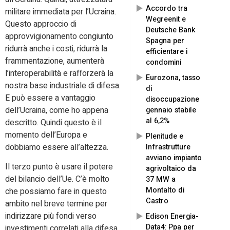
Accordo tra
militare immediata per l’Ucraina.
Wegreenit e
Questo approccio di
Deutsche Bank
approvvigionamento congiunto
Spagna per
ridurrà anche i costi, ridurrà la
efficientare i
frammentazione, aumenterà
condomini
l’interoperabilità e rafforzerà la
Eurozona, tasso
nostra base industriale di difesa.
di
E può essere a vantaggio
disoccupazione
dell’Ucraina, come ho appena
gennaio stabile
al 6,2%
descritto. Quindi questo è il
momento dell’Europa e
Plenitude e
dobbiamo essere all’altezza.
Infrastrutture
avviano impianto
Il terzo punto è usare il potere
agrivoltaico da
del bilancio dell’Ue. C’è molto
37 MW a
Montalto di
che possiamo fare in questo
Castro
ambito nel breve termine per
indirizzare più fondi verso
Edison Energia-
Data4: Ppa per
investimenti correlati alla difesa.