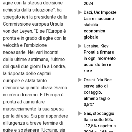
agire con la stessa decisione
2024
richiesta dalla situazione”, ha
Dazi, Ue: Imposte
spiegato ieri la presidente della
Usa minacciano
Commissione europea Ursula
stabilità
von der Leyen. “E se l’Europa è
economica
globale
pronta e in grado di agire con la
velocità e l’ambizione
Ucraina, Kiev:
necessarie. Nei vari incontri
Pronti a firmare
in ogni momento
delle ultime settimane, l’ultimo
accordo terre
dei quali due giorni fa a Londra,
rare
la risposta delle capitali
Orsini: “da Bce
europee è stata tanto
serve atto di
clamorosa quanto chiara. Siamo
coraggio,
in un’era di riarmo. E l’Europa è
almeno taglio
pronta ad aumentare
0,5%”
massicciamente la sua spesa
Gas, stoccaggio
per la difesa. Sia per rispondere
Italia sotto 50%:
all’urgenza a breve termine di
-12,5% rispetto a
agire e sostenere l’Ucraina, sia