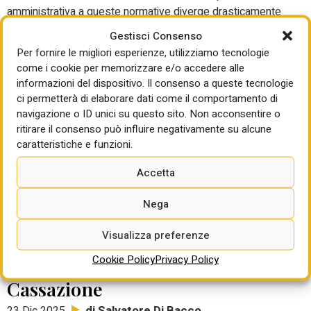
amministrativa a queste normative diverge drasticamente
dalla reale necessità di salvaguardare la vita umana.
Gestisci Consenso
In questo articolo si analizzeranno in dettaglio le criticità
Per fornire le migliori esperienze, utilizziamo tecnologie
emergenti: dal rischio incendio, amplificato da architetture
come i cookie per memorizzare e/o accedere alle
inadeguate, all’esposizione al gas radon, un killer invisibile,
informazioni del dispositivo. Il consenso a queste tecnologie
fino alla crescente vulnerabilità idraulica in un’era di
ci permetterà di elaborare dati come il comportamento di
cambiamenti climatici e al potenziale profilo di
navigazione o ID unici su questo sito. Non acconsentire o
incostituzionalità di normative che antepongono la
ritirare il consenso può influire negativamente su alcune
caratteristiche e funzioni.
valorizzazione immobiliare alla tutela della salute.
Accetta
IL LABIRINTO OSCURO DELL'EDILIZIA
Configurabilità e validità della
Nega
rinuncia abdicativa alla proprietà
Visualizza preferenze
Immobiliare. Le tesi contrapposte
Cookie Policy
Privacy Policy
e la sentenza della Corte di
Cassazione
di Salvatore Di Bacco
23 Dic 2025