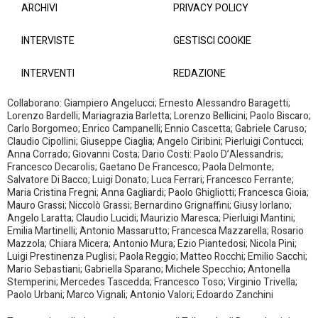
ARCHIVI
PRIVACY POLICY
INTERVISTE
GESTISCI COOKIE
INTERVENTI
REDAZIONE
Collaborano: Giampiero Angelucci; Ernesto Alessandro Baragetti;
Lorenzo Bardelli; Mariagrazia Barletta; Lorenzo Bellicini; Paolo Biscaro;
Carlo Borgomeo; Enrico Campanelli; Ennio Cascetta; Gabriele Caruso;
Claudio Cipollini; Giuseppe Ciaglia; Angelo Ciribini; Pierluigi Contucci;
Anna Corrado; Giovanni Costa; Dario Costi: Paolo D’Alessandris;
Francesco Decarolis; Gaetano De Francesco; Paola Delmonte;
Salvatore Di Bacco; Luigi Donato; Luca Ferrari; Francesco Ferrante;
Maria Cristina Fregni; Anna Gagliardi; Paolo Ghigliotti; Francesca Gioia;
Mauro Grassi; Niccolò Grassi; Bernardino Grignaffini; Giusy Iorlano;
Angelo Laratta; Claudio Lucidi; Maurizio Maresca; Pierluigi Mantini;
Emilia Martinelli; Antonio Massarutto; Francesca Mazzarella; Rosario
Mazzola; Chiara Micera; Antonio Mura; Ezio Piantedosi; Nicola Pini;
Luigi Prestinenza Puglisi; Paola Reggio; Matteo Rocchi; Emilio Sacchi;
Mario Sebastiani; Gabriella Sparano; Michele Specchio; Antonella
Stemperini; Mercedes Tascedda; Francesco Toso; Virginio Trivella;
Paolo Urbani; Marco Vignali; Antonio Valori; Edoardo Zanchini