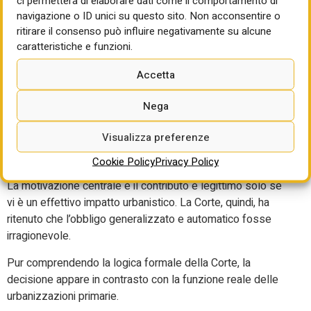
ci permetterà di elaborare dati come il comportamento di
consuma capacità infrastrutturale. È un punto decisivo: non
navigazione o ID unici su questo sito. Non acconsentire o
ritirare il consenso può influire negativamente su alcune
si paga per costruire qualcosa di nuovo, ma per partecipare
caratteristiche e funzioni.
ai costi di ciò che si usa.
Accetta
L’ultima sentenza 61/2026 sfavorevole: analisi
critica
Nega
La Corte, in questo caso, ha ritenuto illegittima una norma
regionale che imponeva il pagamento degli oneri per il
Visualizza preferenze
cambio di destinazione d’uso anche quando non vi fosse
alcun incremento del carico urbanistico.
Cookie Policy
Privacy Policy
La motivazione centrale è il contributo è legittimo solo se
vi è un effettivo impatto urbanistico. La Corte, quindi, ha
ritenuto che l’obbligo generalizzato e automatico fosse
irragionevole.
Pur comprendendo la logica formale della Corte, la
decisione appare in contrasto con la funzione reale delle
urbanizzazioni primarie.